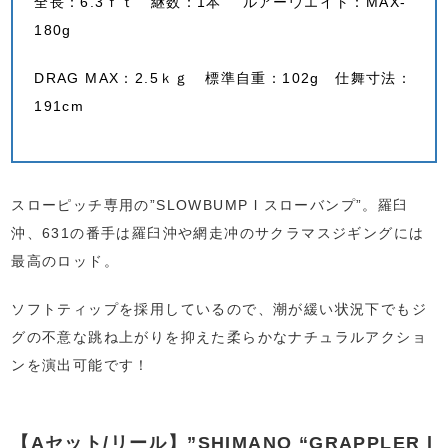
全長：6.3ｆｔ 継数：1本 ルアーウエイト：MAX-
180g
DRAG MAX：2.5ｋｇ 標準自重：102g 仕舞寸法：
191cm
スローピッチ専用の”SLOWBUMP l スローバンプ”。羅臼
沖、631の番手は羅臼沖や網走冲のサクラマスジギングには
最高のロッド。
ソフトティップを採用しているので、潮が緩い状況下でもジ
グの不意な跳ね上がりを抑えた柔らかなナチュラルアクショ
ンを演出可能です！
【Aセット/リール】”SHIMANO “GRAPPLER l