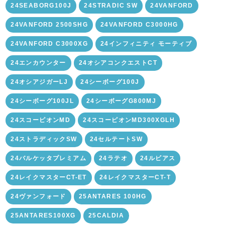
24SEABORG100J
24STRADIC SW
24VANFORD
24VANFORD 2500SHG
24VANFORD C3000HG
24VANFORD C3000XG
24インフィニティ モーティブ
24エンカウンター
24オシアコンクエストCT
24オシアジガーLJ
24シーボーグ100J
24シーボーグ100JL
24シーボーグG800MJ
24スコーピオンMD
24スコーピオンMD300XGLH
24ストラディックSW
24セルテートSW
24バルケッタプレミアム
24ラテオ
24ルビアス
24レイクマスターCT-ET
24レイクマスターCT-T
24ヴァンフォード
25ANTARES 100HG
25ANTARES100XG
25CALDIA