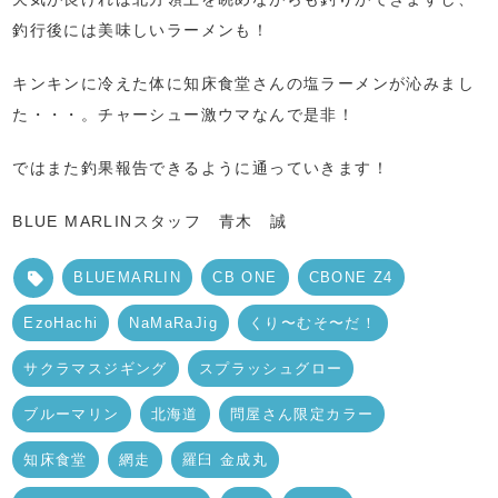
釣行後には美味しいラーメンも！
キンキンに冷えた体に知床食堂さんの塩ラーメンが沁みまし
た・・・。チャーシュー激ウマなんで是非！
ではまた釣果報告できるように通っていきます！
BLUE MARLINスタッフ 青木 誠
BLUEMARLIN
CB ONE
CBONE Z4
EzoHachi
NaMaRaJig
くり〜むそ〜だ！
サクラマスジギング
スプラッシュグロー
ブルーマリン
北海道
問屋さん限定カラー
知床食堂
網走
羅臼 金成丸