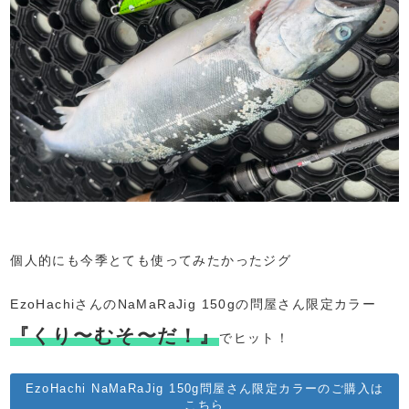
個人的にも今季とても使ってみたかったジグ
EzoHachiさんのNaMaRaJig 150gの問屋さん限定カラー
『くり〜むそ〜だ！』
でヒット！
EzoHachi NaMaRaJig 150g問屋さん限定カラーのご購入は
こちら