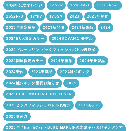
10周年記念オレンジ
14SSP
15102R-3
15103RS-3
1652R-3
17fsV
17SSV
2023
2023年新作
2023年限定生産
2023新登場
2023新製品
2024
2024BUX限定カラー
2024UOYA限定モデル
2024ブルーマリン ビックフィッシュバトル表彰式
2024問屋限定カラー
2024年新作
2024年新製品
2024新作
2024新製品
2024鮭ジギング
2024鮭ジギング重要お知らせ
2025
2025BLUE MARLIN LURE FESTA
2025ビックフィッシュバトル表彰式
2025モデル
2025塘路湖
2025年『NorthCast×BLUE MARLIN久米島キハダジギングツア