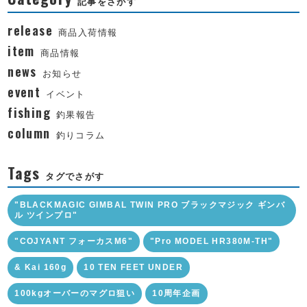
記事をさがす
release
商品入荷情報
item
商品情報
news
お知らせ
event
イベント
fishing
釣果報告
column
釣りコラム
Tags
タグでさがす
"BLACKMAGIC GIMBAL TWIN PRO ブラックマジック ギンバ
ル ツインプロ"
"COJYANT フォーカスM6"
"Pro MODEL HR380M-TH"
& Kai 160g
10 TEN FEET UNDER
100kgオーバーのマグロ狙い
10周年企画