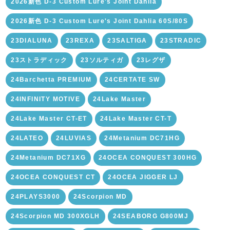
2026新色 D-3 Custom Lure's Joint Dahlia
2026新色 D-3 Custom Lure's Joint Dahlia 60S/80S
23DIALUNA
23REXA
23SALTIGA
23STRADIC
23ストラディック
23ソルティガ
23レグザ
24Barchetta PREMIUM
24CERTATE SW
24INFINITY MOTIVE
24Lake Master
24Lake Master CT-ET
24Lake Master CT-T
24LATEO
24LUVIAS
24Metanium DC71HG
24Metanium DC71XG
24OCEA CONQUEST 300HG
24OCEA CONQUEST CT
24OCEA JIGGER LJ
24PLAYS3000
24Scorpion MD
24Scorpion MD 300XGLH
24SEABORG G800MJ