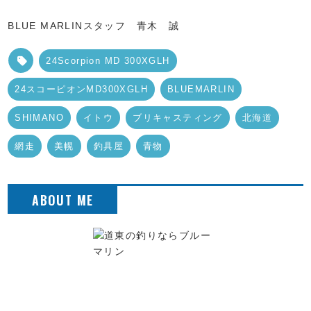
BLUE MARLINスタッフ 青木 誠
24Scorpion MD 300XGLH
24スコーピオンMD300XGLH
BLUEMARLIN
SHIMANO
イトウ
ブリキャスティング
北海道
網走
美幌
釣具屋
青物