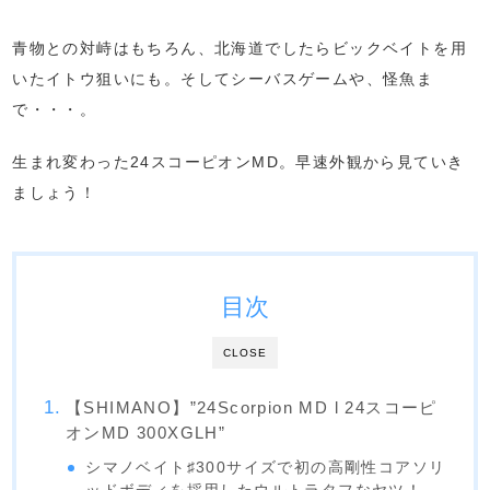
青物との対峙はもちろん、北海道でしたらビックベイトを用
いたイトウ狙いにも。そしてシーバスゲームや、怪魚ま
で・・・。
生まれ変わった24スコーピオンMD。早速外観から見ていき
ましょう！
目次
CLOSE
【SHIMANO】”24Scorpion MD l 24スコーピ
オンMD 300XGLH”
シマノベイト♯300サイズで初の高剛性コアソリ