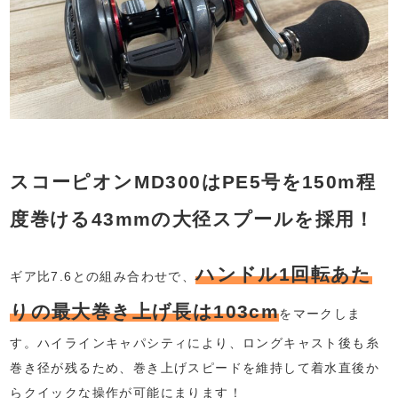
スコーピオンMD300はPE5号を150m程
度巻ける43mmの大径スプールを採用！
ハンドル1回転あた
ギア比7.6との組み合わせで、
りの最大巻き上げ長は103cm
をマークしま
す。ハイラインキャパシティにより、ロングキャスト後も糸
巻き径が残るため、巻き上げスピードを維持して着水直後か
らクイックな操作が可能にまります！