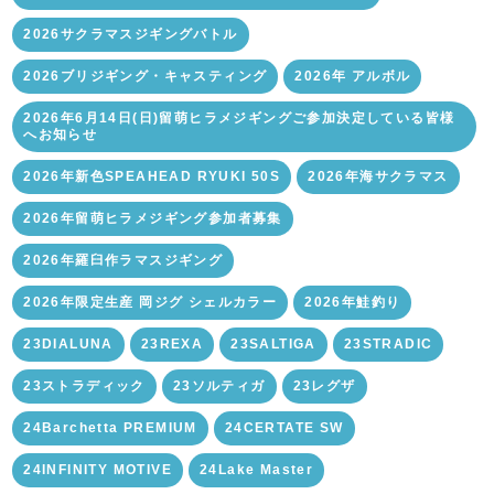
2026サクラマスジギングバトル
2026ブリジギング・キャスティング
2026年 アルボル
2026年6月14日(日)留萌ヒラメジギングご参加決定している皆様
へお知らせ
2026年新色SPEAHEAD RYUKI 50S
2026年海サクラマス
2026年留萌ヒラメジギング参加者募集
2026年羅臼作ラマスジギング
2026年限定生産 岡ジグ シェルカラー
2026年鮭釣り
23DIALUNA
23REXA
23SALTIGA
23STRADIC
23ストラディック
23ソルティガ
23レグザ
24Barchetta PREMIUM
24CERTATE SW
24INFINITY MOTIVE
24Lake Master