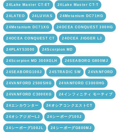
24Lake Master CT-ET
24Lake Master CT-T
24LATEO
24LUVIAS
24Metanium DC71HG
24Metanium DC71XG
24OCEA CONQUEST 300HG
24OCEA CONQUEST CT
24OCEA JIGGER LJ
24PLAYS3000
24Scorpion MD
24Scorpion MD 300XGLH
24SEABORG G800MJ
24SEABORG100J
24STRADIC SW
24VANFORD
24VANFORD 2500SHG
24VANFORD C3000HG
24VANFORD C3000XG
24インフィニティ モーティブ
24エンカウンター
24オシアコンクエストCT
24オシアジガーLJ
24シーボーグ100J
24シーボーグ100JL
24シーボーグG800MJ