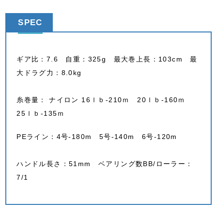
SPEC
ギア比：7.6 自重：325g 最大巻上長：103cm 最
大ドラグ力：8.0kg
糸巻量： ナイロン 16ｌｂ-210ｍ 20ｌｂ-160ｍ
25ｌｂ-135ｍ
PEライン：4号-180m 5号-140m 6号-120m
ハンドル長さ：51mm ベアリング数BB/ローラー：
7/1