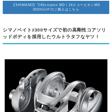
【SHIMANO】”24Scorpion MD l 24スコーピオンMD
300XGLH”のご購入はこちら
シマノベイト♯300サイズで初の高剛性コアソリ
ッドボディを採用したウルトラタフなヤツ！