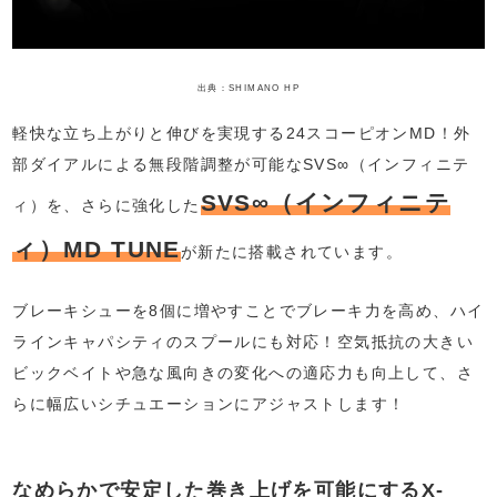
出典：SHIMANO HP
軽快な立ち上がりと伸びを実現する24スコーピオンMD！外
部ダイアルによる無段階調整が可能なSVS∞（インフィニテ
SVS∞（インフィニテ
ィ）を、さらに強化した
ィ）MD TUNE
が新たに搭載されています。
ブレーキシューを8個に増やすことでブレーキ力を高め、ハイ
ラインキャパシティのスプールにも対応！空気抵抗の大きい
ビックベイトや急な風向きの変化への適応力も向上して、さ
らに幅広いシチュエーションにアジャストします！
なめらかで安定した巻き上げを可能にするX-