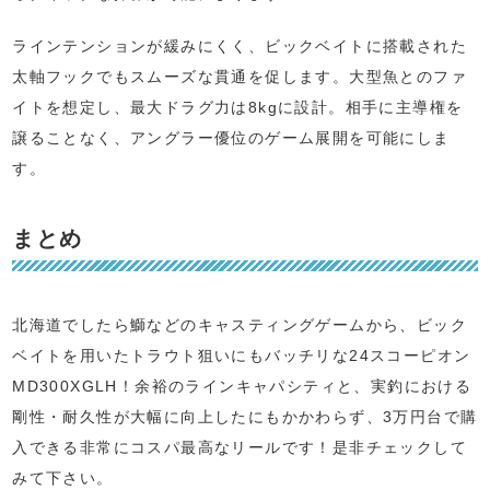
ラインテンションが緩みにくく、ビックベイトに搭載された
太軸フックでもスムーズな貫通を促します。大型魚とのファ
イトを想定し、最大ドラグ力は8kgに設計。相手に主導権を
譲ることなく、アングラー優位のゲーム展開を可能にしま
す。
まとめ
北海道でしたら鰤などのキャスティングゲームから、ビック
ベイトを用いたトラウト狙いにもバッチリな24スコーピオン
MD300XGLH！余裕のラインキャパシティと、実釣における
剛性・耐久性が大幅に向上したにもかかわらず、3万円台で購
入できる非常にコスパ最高なリールです！是非チェックして
みて下さい。