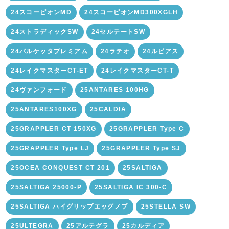
24スコーピオンMD
24スコーピオンMD300XGLH
24ストラディックSW
24セルテートSW
24バルケッタプレミアム
24ラテオ
24ルビアス
24レイクマスターCT-ET
24レイクマスターCT-T
24ヴァンフォード
25ANTARES 100HG
25ANTARES100XG
25CALDIA
25GRAPPLER CT 150XG
25GRAPPLER Type C
25GRAPPLER Type LJ
25GRAPPLER Type SJ
25OCEA CONQUEST CT 201
25SALTIGA
25SALTIGA 25000-P
25SALTIGA IC 300-C
25SALTIGA ハイグリップエッグノブ
25STELLA SW
25ULTEGRA
25アルテグラ
25カルディア