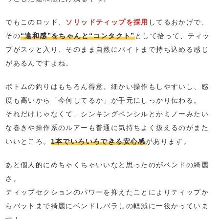
でもこのロッド、
ソリッドティップを採用
してるおかげで、
その
“違和感”をちゃんと“コンタクト”
として拾って、ティッ
プがスッと入り、そのまま自然にバイトまで持ち込める感じ
があるんですよね。
ボトムの釣りはもちろん得意。細かい操作もしやすいし、感
度も高いから「今何してるか」が手元にしっかり伝わる。
それだけじゃなくて、シンキングペンシルとかミノーみたい
な巻きや操作系のルアーも普通に気持ちよく扱えるのがまた
いいところ。
1本でいろいろできる安心感
があります。
あと個人的にめちゃくちゃいいなと思ったのがベンドの綺麗
さ。
ティップセクションのパワーを抑えたことによりティップか
らバットまで綺麗にベンドしバラしの軽減に一役かっていま