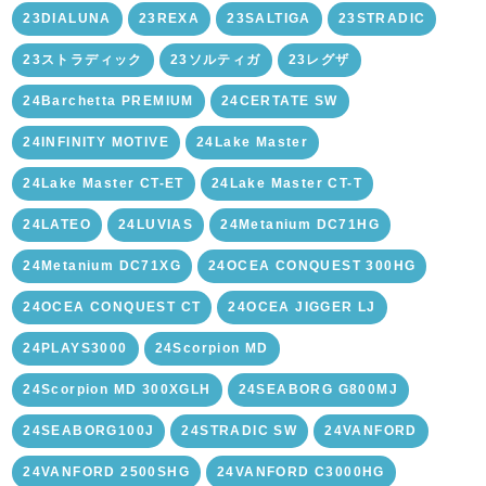
23DIALUNA
23REXA
23SALTIGA
23STRADIC
23ストラディック
23ソルティガ
23レグザ
24Barchetta PREMIUM
24CERTATE SW
24INFINITY MOTIVE
24Lake Master
24Lake Master CT-ET
24Lake Master CT-T
24LATEO
24LUVIAS
24Metanium DC71HG
24Metanium DC71XG
24OCEA CONQUEST 300HG
24OCEA CONQUEST CT
24OCEA JIGGER LJ
24PLAYS3000
24Scorpion MD
24Scorpion MD 300XGLH
24SEABORG G800MJ
24SEABORG100J
24STRADIC SW
24VANFORD
24VANFORD 2500SHG
24VANFORD C3000HG