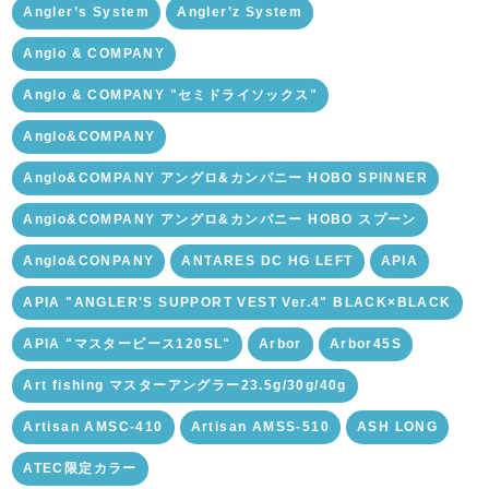
Angler’s System
Angler’z System
Anglo & COMPANY
Anglo & COMPANY "セミドライソックス"
Anglo&COMPANY
Anglo&COMPANY アングロ&カンパニー HOBO SPINNER
Anglo&COMPANY アングロ&カンパニー HOBO スプーン
Anglo&CONPANY
ANTARES DC HG LEFT
APIA
APIA "ANGLER'S SUPPORT VEST Ver.4" BLACK×BLACK
APIA "マスターピース120SL"
Arbor
Arbor45S
Art fishing マスターアングラー23.5g/30g/40g
Artisan AMSC-410
Artisan AMSS-510
ASH LONG
ATEC限定カラー