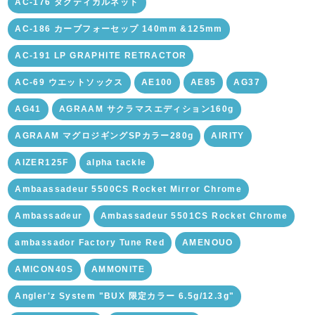
AC-176 タクティカルネット
AC-186 カーブフォーセップ 140mm &125mm
AC-191 LP GRAPHITE RETRACTOR
AC-69 ウエットソックス
AE100
AE85
AG37
AG41
AGRAAM サクラマスエディション160g
AGRAAM マグロジギングSPカラー280g
AIRITY
AIZER125F
alpha tackle
Ambaassadeur 5500CS Rocket Mirror Chrome
Ambassadeur
Ambassadeur 5501CS Rocket Chrome
ambassador Factory Tune Red
AMENOUO
AMICON40S
AMMONITE
Angler'z System "BUX 限定カラー 6.5g/12.3g"