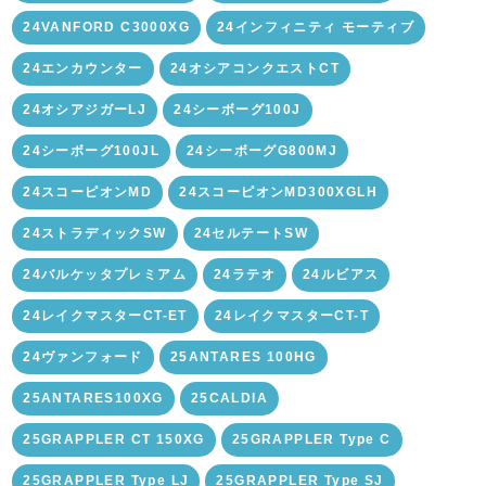
24VANFORD C3000XG
24インフィニティ モーティブ
24エンカウンター
24オシアコンクエストCT
24オシアジガーLJ
24シーボーグ100J
24シーボーグ100JL
24シーボーグG800MJ
24スコーピオンMD
24スコーピオンMD300XGLH
24ストラディックSW
24セルテートSW
24バルケッタプレミアム
24ラテオ
24ルビアス
24レイクマスターCT-ET
24レイクマスターCT-T
24ヴァンフォード
25ANTARES 100HG
25ANTARES100XG
25CALDIA
25GRAPPLER CT 150XG
25GRAPPLER Type C
25GRAPPLER Type LJ
25GRAPPLER Type SJ