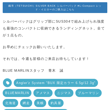
鐡市（TETSUICHI）SILVER BACK シルバーバック #L-Compact レッ
ド・イエローのご購入はこちら
シルバーバックはグリップ部にSUS304で組み上げられ強度
も最強のコンパクトに収納できるランディングネット。全て
が１点もの。
お早めにチェックお願いいたします。
それでは、今週も皆様のご来店お待ちしています！
BLUE MARLINスタッフ 青木 誠
Angler'z System "BUX 限定カラー 6.5g/12.3g"
BLUEMARLIN
アメマス
ニジマス
ブルーマリン
北海道
網走
美幌
釣具屋