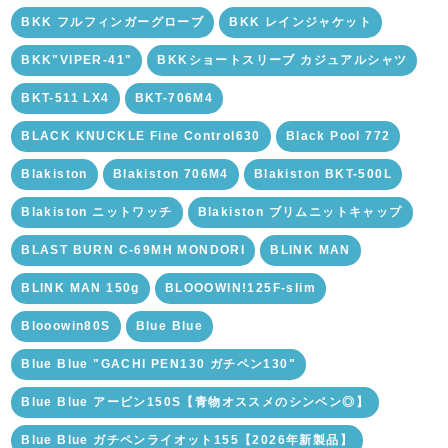
BKK フルフィンガーグローブ
BKK レインジャケット
BKK"VIPER-41"
BKKショートスリーブ カジュアルシャツ
BKT-511 LX4
BKT-706M4
BLACK KNUCKLE Fine Control630
Black Pool 772
Blakiston
Blakiston 706M4
Blakiston BKT-500L
Blakiston ニットワッチ
Blakiston ブリムニットキャップ
BLAST BURN C-69MH MONDORI
BLINK MAN
BLINK MAN 150g
BLOOOWIN!125F-slim
Blooowin80S
Blue Blue
Blue Blue "GACHI PEN130 ガチペン130"
Blue Blue アービン150S【青物オススメのシンペン◎】
Blue Blue ガチペンライオット155【2026年新製品】