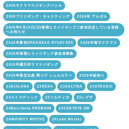
2026サクラマスジギングバトル
2026ブリジギング・キャスティング
2026年 アルボル
2026年6月14日(日)留萌ヒラメジギングご参加決定している皆様
へお知らせ
2026年新色SPEAHEAD RYUKI 50S
2026年海サクラマス
2026年留萌ヒラメジギング参加者募集
2026年羅臼作ラマスジギング
2026年限定生産 岡ジグ シェルカラー
2026年鮭釣り
23DIALUNA
23REXA
23SALTIGA
23STRADIC
23ストラディック
23ソルティガ
23レグザ
24Barchetta PREMIUM
24CERTATE SW
24INFINITY MOTIVE
24Lake Master