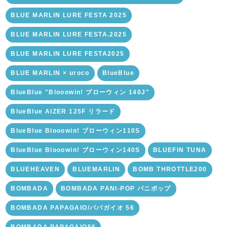
BLUE MARLIN LURE FESTA 2025
BLUE MARLIN LURE FESTA.2025
BLUE MARLIN LURE FESTA2025
BLUE MARLIN × uroco
BlueBlue
BlueBlue "Blooowin! ブローウィン 140J"
BlueBlue AIZER 125F リラード
BlueBlue Blooowin! ブローウィン110S
BlueBlue Blooowin! ブローウィン140S
BLUEFIN TUNA
BLUEHEAVEN
BLUEMARLIN
BOMB THROTTLE200
BOMBADA
BOMBADA PANI-POP パニポップ
BOMBADA PAPAGAIO/パパガイオ 56
BOMBADA PAPAGAIO56