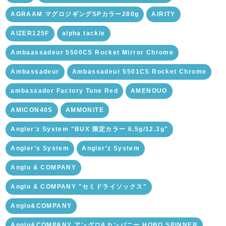
AGRAAM マグロジギングSPカラー280g
AIRITY
AIZER125F
alpha tackle
Ambaassadeur 5500CS Rocket Mirror Chrome
Ambassadeur
Ambassadeur 5501CS Rocket Chrome
ambassador Factory Tune Red
AMENOUO
AMICON40S
AMMONITE
Angler'z System "BUX 限定カラー 6.5g/12.3g"
Angler’s System
Angler’z System
Anglo & COMPANY
Anglo & COMPANY "セミドライソックス"
Anglo&COMPANY
Anglo&COMPANY アングロ&カンパニー HOBO SPINNER