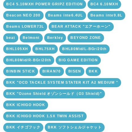
BC4 5.10MXH POWER GRIPZ EDITION
BC4 6.10MXH
Beacon NEO 200
Beams inte6.4UL
Beams inte9.8L
Beams LOWER73L
BEAR ATTACK "エアーホーン"
beat
Belmont
Berkley
BEYOND ZONE
BHL105XH
BHL75XH
BHL80Mid/L-BGr/20th
BHL80Mid/R-BGr/20th
BIG GAME EDITION
BINBIN STICK
BIRAN70
BISEN
BKK
BKK "OCD TACKLE SYSTEM STATER KIT A2 MEDIUM "
BKK "Ozone Shield オゾンシールド（O3 Shield)"
BKK ICHIGO HOOK
BKK ICHIGO HOOK 1.5X TWIN ASSIST
BKK イチゴフック
BKK ソフトシェルジャケット