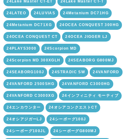
24Lake Master CT-ET
24Lake Master CT-T
24LATEO
24LUVIAS
24Metanium DC71HG
24Metanium DC71XG
24OCEA CONQUEST 300HG
24OCEA CONQUEST CT
24OCEA JIGGER LJ
24PLAYS3000
24Scorpion MD
24Scorpion MD 300XGLH
24SEABORG G800MJ
24SEABORG100J
24STRADIC SW
24VANFORD
24VANFORD 2500SHG
24VANFORD C3000HG
24VANFORD C3000XG
24インフィニティ モーティブ
24エンカウンター
24オシアコンクエストCT
24オシアジガーLJ
24シーボーグ100J
24シーボーグ100JL
24シーボーグG800MJ