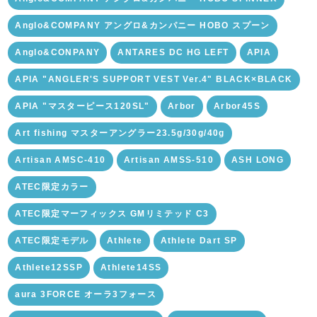
Anglo&COMPANY アングロ&カンパニー HOBO スプーン
Anglo&CONPANY
ANTARES DC HG LEFT
APIA
APIA "ANGLER'S SUPPORT VEST Ver.4" BLACK×BLACK
APIA "マスターピース120SL"
Arbor
Arbor45S
Art fishing マスターアングラー23.5g/30g/40g
Artisan AMSC-410
Artisan AMSS-510
ASH LONG
ATEC限定カラー
ATEC限定マーフィックス GMリミテッド C3
ATEC限定モデル
Athlete
Athlete Dart SP
Athlete12SSP
Athlete14SS
aura 3FORCE オーラ3フォース