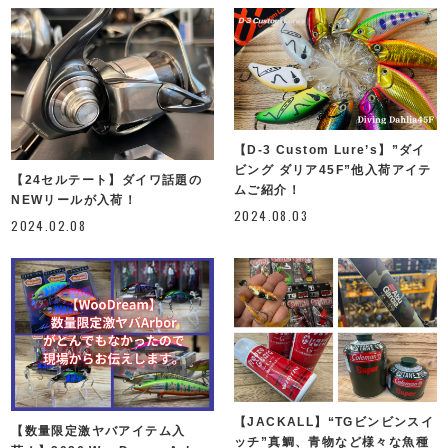
【D-3 Custom Lure’s】”ダイ
ビング ダリア45F”他入荷アイテ
【24セルテート】ダイワ話題の
ムご紹介！
NEWリールが入荷！
2024.08.03
2024.02.08
【JACKALL】“TGビンビンスイ
【数量限定激ヤバアイテム入
ッチ”真鯛、青物など様々な魚種