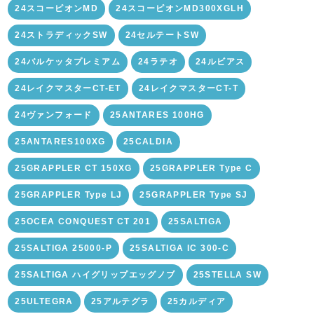
24スコーピオンMD
24スコーピオンMD300XGLH
24ストラディックSW
24セルテートSW
24バルケッタプレミアム
24ラテオ
24ルビアス
24レイクマスターCT-ET
24レイクマスターCT-T
24ヴァンフォード
25ANTARES 100HG
25ANTARES100XG
25CALDIA
25GRAPPLER CT 150XG
25GRAPPLER Type C
25GRAPPLER Type LJ
25GRAPPLER Type SJ
25OCEA CONQUEST CT 201
25SALTIGA
25SALTIGA 25000-P
25SALTIGA IC 300-C
25SALTIGA ハイグリップエッグノブ
25STELLA SW
25ULTEGRA
25アルテグラ
25カルディア