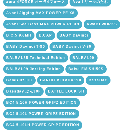
aura 4FORCE オーラ4フォース
Avail リールのたれ
Avani Jigging MAX POWER PE X8
Avani Sea Bass MAX POWER PE X9
AWABI WORKS
B.C.5 9.6MH
B.CAP
BABY Davinci
BABY Davinci T-80
BABY Davinci V-80
BALBAL85 Technical Edition
BALBAL99
BALBAL99 Jerking Edition
Balsa EMISHI50S
BamBluz JIG
BANDIT KIHADA190
BassDaY
Bassday ぶん30F
BATTLE LOCK SH
BC4 5.10H POWER GRIPZ EDITION
BC4 5.10L POWER GRIPZ EDITION
BC4 5.10LH POWER GRIPZ EDITION