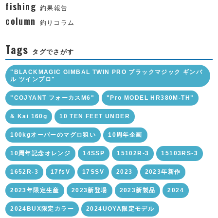
fishing
釣果報告
column
釣りコラム
Tags
タグでさがす
"BLACKMAGIC GIMBAL TWIN PRO ブラックマジック ギンバ
ル ツインプロ"
"COJYANT フォーカスM6"
"Pro MODEL HR380M-TH"
& Kai 160g
10 TEN FEET UNDER
100kgオーバーのマグロ狙い
10周年企画
10周年記念オレンジ
14SSP
15102R-3
15103RS-3
1652R-3
17fsV
17SSV
2023
2023年新作
2023年限定生産
2023新登場
2023新製品
2024
2024BUX限定カラー
2024UOYA限定モデル