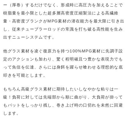
ー（厚巻）するだけでなく、形成時に高圧力を加えることで
樹脂量を最小限とした超多層高密度圧縮製法による高繊維
量・高密度ブランクがMPG素材の潜在能力を最大限に引き出
し、従来チューブラーロッドの常識を打ち破る高性能を生み
出すニューシステムです。
他グラス素材を凌ぐ復原力を持つ100%MPG素材に先調子設
定のアクションも加わり、驚く程明確且つ豊かな表現力でも
って魚信を伝達、さらには身餌を躍らせ喰わせる理想的な底
叩きを可能とします。
もちろん高級グラス素材に期待したいしなやかな粘りは一
級！負荷に対しては先端部から順に曲がり、大負荷が掛って
もバットをしっかり残し、巻き上げ時の口切れを未然に回避
します。