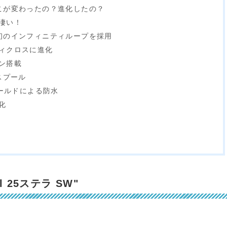
こが変わったの？進化したの？
凄い！
初のインフィニティループを採用
ィクロスに進化
ン搭載
スプール
シールドによる防水
化
l 25ステラ SW"