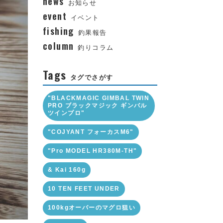
news
お知らせ
event
イベント
fishing
釣果報告
column
釣りコラム
Tags
タグでさがす
"BLACKMAGIC GIMBAL TWIN
PRO ブラックマジック ギンバル
ツインプロ"
"COJYANT フォーカスM6"
"Pro MODEL HR380M-TH"
& Kai 160g
10 TEN FEET UNDER
100kgオーバーのマグロ狙い