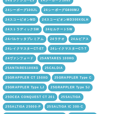
24オシアジガーLJ
24シーボーグ100J
24シーボーグ100JL
24シーボーグG800MJ
24スコーピオンMD
24スコーピオンMD300XGLH
24ストラディックSW
24セルテートSW
24バルケッタプレミアム
24ラテオ
24ルビアス
24レイクマスターCT-ET
24レイクマスターCT-T
24ヴァンフォード
25ANTARES 100HG
25ANTARES100XG
25CALDIA
25GRAPPLER CT 150XG
25GRAPPLER Type C
25GRAPPLER Type LJ
25GRAPPLER Type SJ
25OCEA CONQUEST CT 201
25SALTIGA
25SALTIGA 25000-P
25SALTIGA IC 300-C