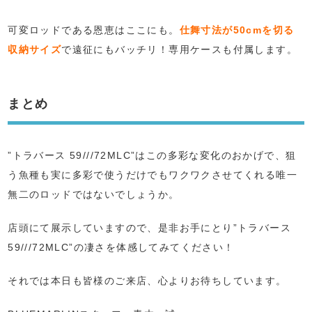
可変ロッドである恩恵はここにも。
仕舞寸法が50cmを切る
収納サイズ
で遠征にもバッチリ！専用ケースも付属します。
まとめ
”トラバース 59///72MLC”はこの多彩な変化のおかげで、狙
う魚種も実に多彩で使うだけでもワクワクさせてくれる唯一
無二のロッドではないでしょうか。
店頭にて展示していますので、是非お手にとり”トラバース
59///72MLC”の凄さを体感してみてください！
それでは本日も皆様のご来店、心よりお待ちしています。