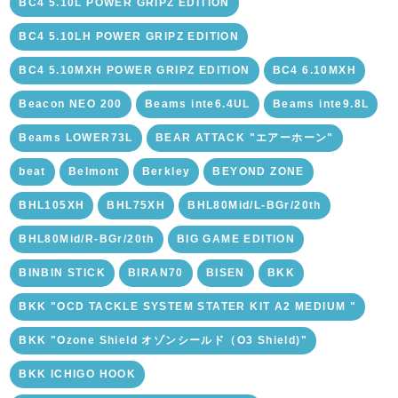
BC4 5.10L POWER GRIPZ EDITION
BC4 5.10LH POWER GRIPZ EDITION
BC4 5.10MXH POWER GRIPZ EDITION
BC4 6.10MXH
Beacon NEO 200
Beams inte6.4UL
Beams inte9.8L
Beams LOWER73L
BEAR ATTACK "エアーホーン"
beat
Belmont
Berkley
BEYOND ZONE
BHL105XH
BHL75XH
BHL80Mid/L-BGr/20th
BHL80Mid/R-BGr/20th
BIG GAME EDITION
BINBIN STICK
BIRAN70
BISEN
BKK
BKK "OCD TACKLE SYSTEM STATER KIT A2 MEDIUM "
BKK "Ozone Shield オゾンシールド（O3 Shield)"
BKK ICHIGO HOOK