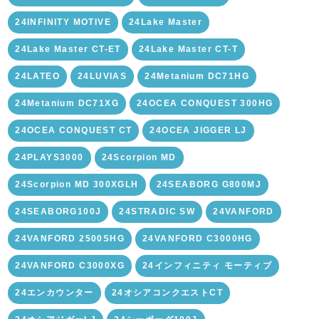
24INFINITY MOTIVE
24Lake Master
24Lake Master CT-ET
24Lake Master CT-T
24LATEO
24LUVIAS
24Metanium DC71HG
24Metanium DC71XG
24OCEA CONQUEST 300HG
24OCEA CONQUEST CT
24OCEA JIGGER LJ
24PLAYS3000
24Scorpion MD
24Scorpion MD 300XGLH
24SEABORG G800MJ
24SEABORG100J
24STRADIC SW
24VANFORD
24VANFORD 2500SHG
24VANFORD C3000HG
24VANFORD C3000XG
24インフィニティ モーティブ
24エンカウンター
24オシアコンクエストCT