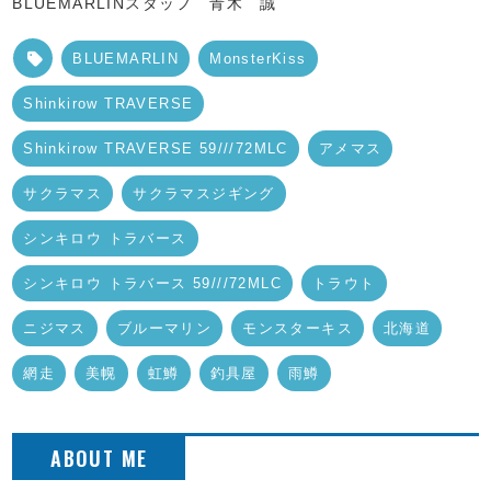
BLUEMARLINスタッフ 青木 誠
BLUEMARLIN
MonsterKiss
Shinkirow TRAVERSE
Shinkirow TRAVERSE 59///72MLC
アメマス
サクラマス
サクラマスジギング
シンキロウ トラバース
シンキロウ トラバース 59///72MLC
トラウト
ニジマス
ブルーマリン
モンスターキス
北海道
網走
美幌
虹鱒
釣具屋
雨鱒