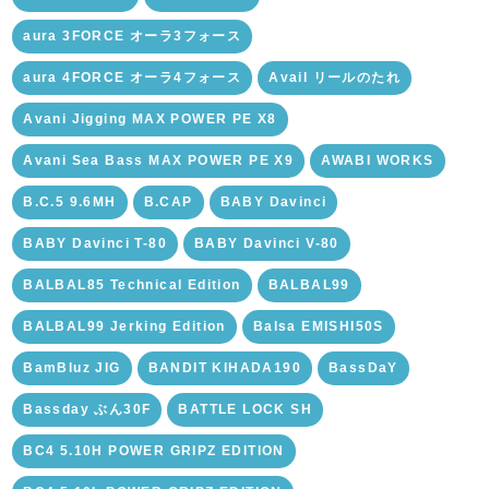
aura 3FORCE オーラ3フォース
aura 4FORCE オーラ4フォース
Avail リールのたれ
Avani Jigging MAX POWER PE X8
Avani Sea Bass MAX POWER PE X9
AWABI WORKS
B.C.5 9.6MH
B.CAP
BABY Davinci
BABY Davinci T-80
BABY Davinci V-80
BALBAL85 Technical Edition
BALBAL99
BALBAL99 Jerking Edition
Balsa EMISHI50S
BamBluz JIG
BANDIT KIHADA190
BassDaY
Bassday ぶん30F
BATTLE LOCK SH
BC4 5.10H POWER GRIPZ EDITION