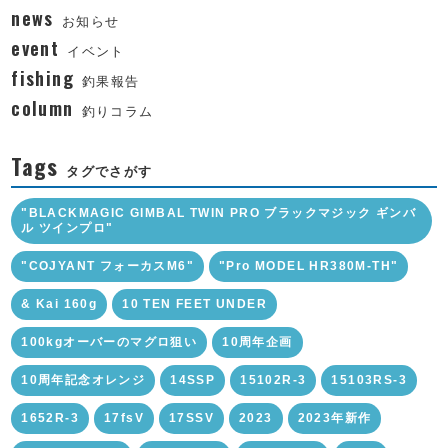
news
お知らせ
event
イベント
fishing
釣果報告
column
釣りコラム
Tags
タグでさがす
"BLACKMAGIC GIMBAL TWIN PRO ブラックマジック ギンバ
ル ツインプロ"
"COJYANT フォーカスM6"
"Pro MODEL HR380M-TH"
& Kai 160g
10 TEN FEET UNDER
100kgオーバーのマグロ狙い
10周年企画
10周年記念オレンジ
14SSP
15102R-3
15103RS-3
1652R-3
17fsV
17SSV
2023
2023年新作