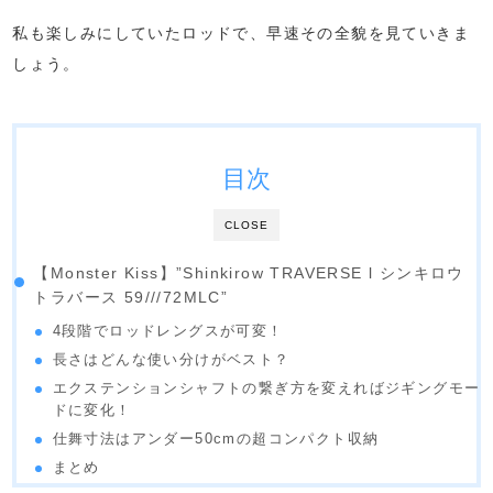
私も楽しみにしていたロッドで、早速その全貌を見ていきま
しょう。
目次
CLOSE
【Monster Kiss】”Shinkirow TRAVERSE l シンキロウ
トラバース 59///72MLC”
4段階でロッドレングスが可変！
長さはどんな使い分けがベスト？
エクステンションシャフトの繋ぎ方を変えればジギングモー
ドに変化！
仕舞寸法はアンダー50cmの超コンパクト収納
まとめ