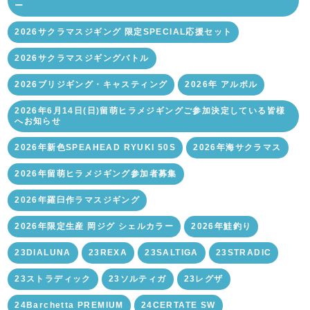
ー
2026サクラマスジギング 限定SPECIAL応援セット
2026サクラマスジギングバトル
2026ブリジギング・キャスティング
2026年 アルボル
2026年6月14日(日)留萌ヒラメジギングご参加決定している皆様
へお知らせ
2026年新色SPEAHEAD RYUKI 50S
2026年海サクラマス
2026年留萌ヒラメジギング参加者募集
2026年羅臼作ラマスジギング
2026年限定生産 岡ジグ シェルカラー
2026年鮭釣り
23DIALUNA
23REXA
23SALTIGA
23STRADIC
23ストラディック
23ソルティガ
23レグザ
24Barchetta PREMIUM
24CERTATE SW