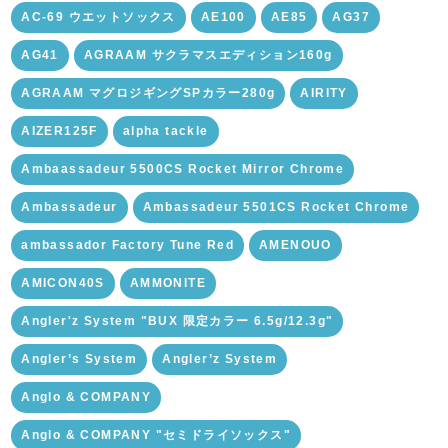
AC-69 ウエットソックス
AE100
AE85
AG37
AG41
AGRAAM サクラマスエディション160g
AGRAAM マグロジギングSPカラー280g
AIRITY
AIZER125F
alpha tackle
Ambaassadeur 5500CS Rocket Mirror Chrome
Ambassadeur
Ambassadeur 5501CS Rocket Chrome
ambassador Factory Tune Red
AMENOUO
AMICON40S
AMMONITE
Angler'z System "BUX 限定カラー 6.5g/12.3g"
Angler’s System
Angler’z System
Anglo & COMPANY
Anglo & COMPANY "セミドライソックス"