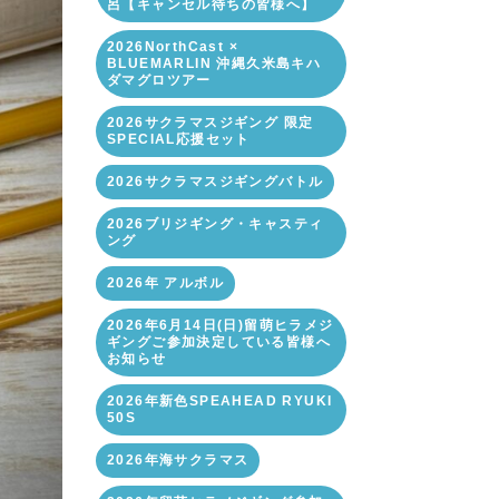
呂【キャンセル待ちの皆様へ】
2026NorthCast ×
BLUEMARLIN 沖縄久米島キハ
ダマグロツアー
2026サクラマスジギング 限定
SPECIAL応援セット
2026サクラマスジギングバトル
2026ブリジギング・キャスティ
ング
2026年 アルボル
2026年6月14日(日)留萌ヒラメジ
ギングご参加決定している皆様へ
お知らせ
2026年新色SPEAHEAD RYUKI
50S
2026年海サクラマス