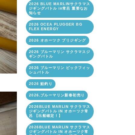
2026 BLUE MARLINサクラマス
ジギングバトル in常呂 重要なお
知らせ
2026 OCEA PLUGGER BG
FLEX ENERGY
2026 オホーツク ブリジギング
2026 ブルーマリン サクラマスジ
ギングバトル
2026 ブルーマリン ビックフィッ
シュバトル
2026 鮭釣り
2026.ブルーマリン新春初売り
2026BLUE MARLIN サクラマス
ジギングバトル IN オホーツク常
呂 【出船確定！】
2026BLUE MARLIN サクラマス
ジギングバトル IN オホーツク常