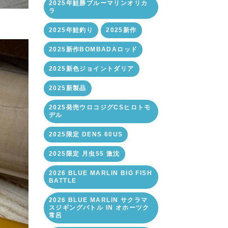
2025年鮭勝ブルーマリンオリカ
ラ
2025年鮭釣り
2025新作
2025新作BOMBADAロッド
2025新色ジョイントダリア
2025新製品
2025発売ウロコジグCSヒロトモ
デル
2025限定 DENS 60US
2025限定 月虫55 激沈
2026 BLUE MARLIN BIG FISH
BATTLE
2026 BLUE MARLIN サクラマ
スジギングバトル IN オホーツク
常呂