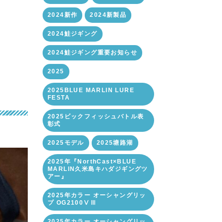
2024新作
2024新製品
2024鮭ジギング
2024鮭ジギング重要お知らせ
2025
2025BLUE MARLIN LURE
FESTA
2025ビックフィッシュバトル表
彰式
2025モデル
2025塘路湖
2025年『NorthCast×BLUE
MARLIN久米島キハダジギングツ
アー』
2025年カラー オーシャングリッ
プ OG2100ⅤⅢ
2025年カラー オーシャングリッ