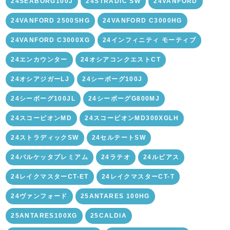
24SEABORG100J
24STRADIC SW
24VANFORD
24VANFORD 2500SHG
24VANFORD C3000HG
24VANFORD C3000XG
24インフィニティ モーティブ
24エンカウンター
24オシアコンクエストCT
24オシアジガーLJ
24シーボーグ100J
24シーボーグ100JL
24シーボーグG800MJ
24スコーピオンMD
24スコーピオンMD300XGLH
24ストラディックSW
24セルテートSW
24バルケッタプレミアム
24ラテオ
24ルビアス
24レイクマスターCT-ET
24レイクマスターCT-T
24ヴァンフォード
25ANTARES 100HG
25ANTARES100XG
25CALDIA