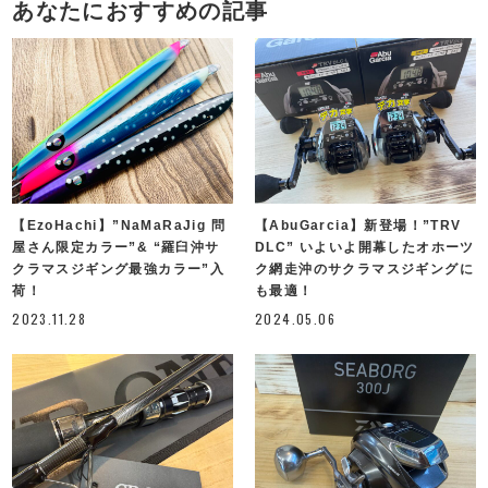
あなたにおすすめの記事
【EzoHachi】”NaMaRaJig 問
【AbuGarcia】新登場！”TRV
屋さん限定カラー”& “羅臼沖サ
DLC” いよいよ開幕したオホーツ
クラマスジギング最強カラー”入
ク網走沖のサクラマスジギングに
荷！
も最適！
2023.11.28
2024.05.06