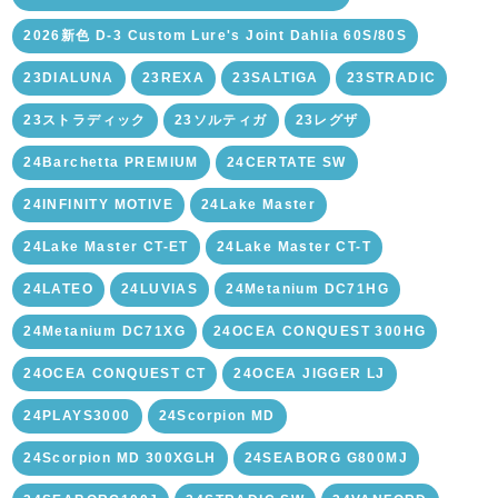
2026新色 D-3 Custom Lure's Joint Dahlia 60S/80S
23DIALUNA
23REXA
23SALTIGA
23STRADIC
23ストラディック
23ソルティガ
23レグザ
24Barchetta PREMIUM
24CERTATE SW
24INFINITY MOTIVE
24Lake Master
24Lake Master CT-ET
24Lake Master CT-T
24LATEO
24LUVIAS
24Metanium DC71HG
24Metanium DC71XG
24OCEA CONQUEST 300HG
24OCEA CONQUEST CT
24OCEA JIGGER LJ
24PLAYS3000
24Scorpion MD
24Scorpion MD 300XGLH
24SEABORG G800MJ