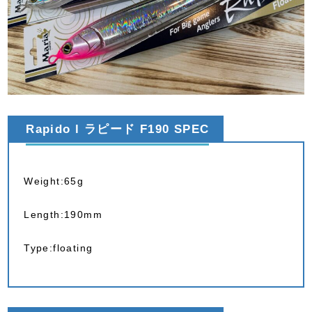
Rapido l ラピード F190 SPEC
Weight:65g
Length:190mm
Type:floating