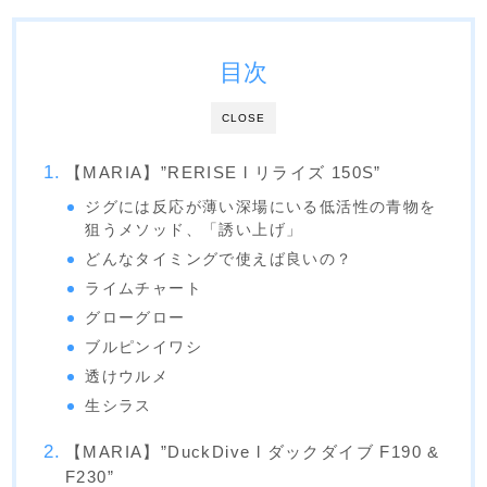
目次
CLOSE
【MARIA】”RERISE l リライズ 150S”
ジグには反応が薄い深場にいる低活性の青物を
狙うメソッド、「誘い上げ」
どんなタイミングで使えば良いの？
ライムチャート
グローグロー
ブルピンイワシ
透けウルメ
生シラス
【MARIA】”DuckDive l ダックダイブ F190 &
F230”