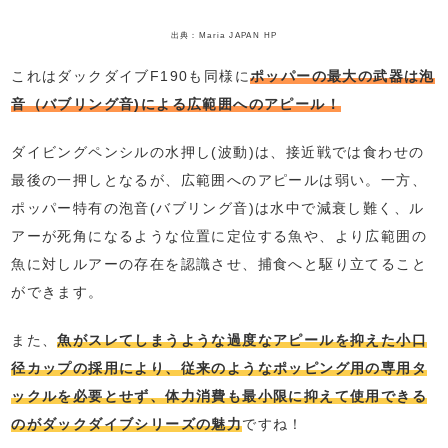
出典：Maria JAPAN HP
これはダックダイブF190も同様に
ポッパーの最大の武器は泡
音（バブリング音)による広範囲へのアピール！
ダイビングペンシルの水押し(波動)は、接近戦では食わせの
最後の一押しとなるが、広範囲へのアピールは弱い。一方、
ポッパー特有の泡音(バブリング音)は水中で減衰し難く、ル
アーが死角になるような位置に定位する魚や、より広範囲の
魚に対しルアーの存在を認識させ、捕食へと駆り立てること
ができます。
また、
魚がスレてしまうような過度なアピールを抑えた小口
径カップの採用により、従来のようなポッピング用の専用タ
ックルを必要とせず、体力消費も最小限に抑えて使用できる
のがダックダイブシリーズの魅力
ですね！