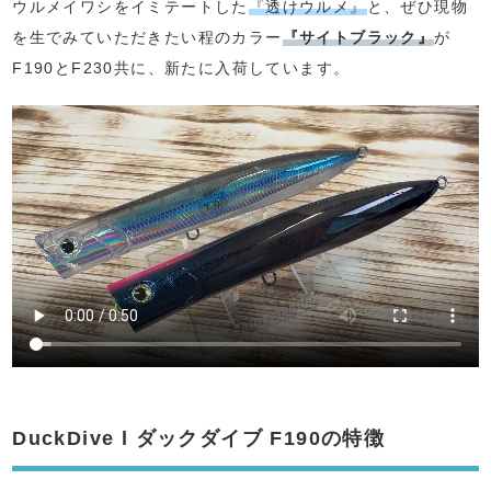
ウルメイワシをイミテートした
『透けウルメ』
と、ぜひ現物
を生でみていただきたい程のカラー
『サイトブラック』
が
F190とF230共に、新たに入荷しています。
DuckDive l ダックダイブ F190の特徴