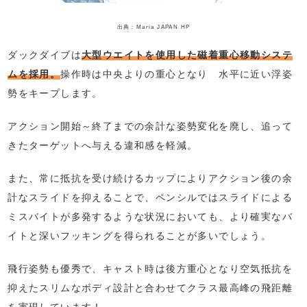
出典：Maria JAPAN HP
ダックダイブは
大型ウエイトを使用した磁着重心移動システ
ムを採用。
操作時は中央よりの重心となり 水平に近い浮姿
勢をキープします。
アクション開始～終了までの余計な姿勢変化を廃し、追って
きたターゲットへ与える違和感を軽減。
また、常に抵抗を受け続けるカップによりアクション後の余
計なスライドを抑えることで、ペンシルではスライドによる
ミスバイトが多発するような状況においても、より確実なバ
イトと深いフッキングを得られることが多いでしょう。
飛行姿勢も優秀で、キャスト時は後方重心となり空気抵抗を
抑えたスリムなボディ設計と合わせてクラス最高峰の飛距離
を実現しています！