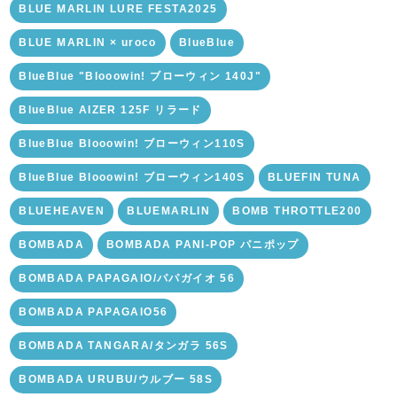
BLUE MARLIN LURE FESTA2025
BLUE MARLIN × uroco
BlueBlue
BlueBlue "Blooowin! ブローウィン 140J"
BlueBlue AIZER 125F リラード
BlueBlue Blooowin! ブローウィン110S
BlueBlue Blooowin! ブローウィン140S
BLUEFIN TUNA
BLUEHEAVEN
BLUEMARLIN
BOMB THROTTLE200
BOMBADA
BOMBADA PANI-POP パニポップ
BOMBADA PAPAGAIO/パパガイオ 56
BOMBADA PAPAGAIO56
BOMBADA TANGARA/タンガラ 56S
BOMBADA URUBU/ウルブー 58S