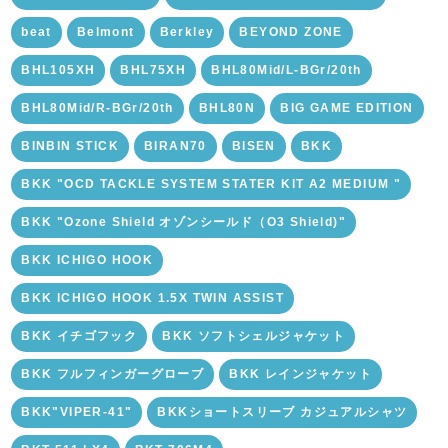
beat
Belmont
Berkley
BEYOND ZONE
BHL105XH
BHL75XH
BHL80Mid/L-BGr/20th
BHL80Mid/R-BGr/20th
BHL80N
BIG GAME EDITION
BINBIN STICK
BIRAN70
BISEN
BKK
BKK "OCD TACKLE SYSTEM STATER KIT A2 MEDIUM "
BKK "Ozone Shield オゾンシールド（O3 Shield)"
BKK ICHIGO HOOK
BKK ICHIGO HOOK 1.5X TWIN ASSIST
BKK イチゴフック
BKK ソフトシェルジャケット
BKK フルフィンガーグローブ
BKK レインジャケット
BKK"VIPER-41"
BKKショートスリーブ カジュアルシャツ