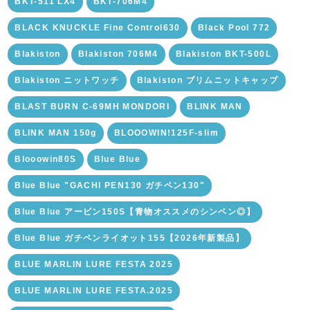
BKT-511 LX4
BKT-706M4
BLACK KNUCKLE Fine Control630
Black Pool 772
Blakiston
Blakiston 706M4
Blakiston BKT-500L
Blakiston ニットワッチ
Blakiston ブリムニットキャップ
BLAST BURN C-69MH MONDORI
BLINK MAN
BLINK MAN 150g
BLOOOWIN!125F-slim
Blooowin80S
Blue Blue
Blue Blue "GACHI PEN130 ガチペン130"
Blue Blue アービン150S【青物オススメのシンペン◎】
Blue Blue ガチペンライオット155【2026年新製品】
BLUE MARLIN LURE FESTA 2025
BLUE MARLIN LURE FESTA.2025