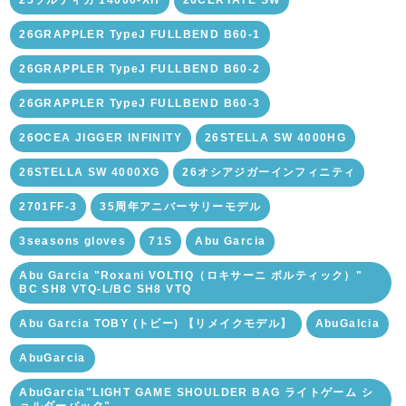
26GRAPPLER TypeJ FULLBEND B60-1
26GRAPPLER TypeJ FULLBEND B60-2
26GRAPPLER TypeJ FULLBEND B60-3
26OCEA JIGGER INFINITY
26STELLA SW 4000HG
26STELLA SW 4000XG
26オシアジガーインフィニティ
2701FF-3
35周年アニバーサリーモデル
3seasons gloves
71S
Abu Garcia
Abu Garcia "Roxani VOLTIQ（ロキサーニ ボルティック）"
BC SH8 VTQ-L/BC SH8 VTQ
Abu Garcia TOBY (トビー) 【リメイクモデル】
AbuGalcia
AbuGarcia
AbuGarcia"LIGHT GAME SHOULDER BAG ライトゲーム シ
ョルダーバック"