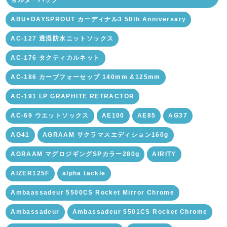
ABU×DAYSPROUT カーディナル3 50th Anniversary
AC-127 透湿防水ニットソックス
AC-176 タクティカルネット
AC-186 カーブフォーセップ 140mm &125mm
AC-191 LP GRAPHITE RETRACTOR
AC-69 ウエットソックス
AE100
AE85
AG37
AG41
AGRAAM サクラマスエディション160g
AGRAAM マグロジギングSPカラー280g
AIRITY
AIZER125F
alpha tackle
Ambaassadeur 5500CS Rocket Mirror Chrome
Ambassadeur
Ambassadeur 5501CS Rocket Chrome