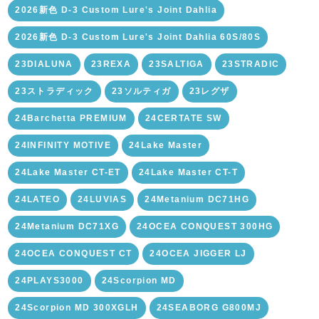
2026新色 D-3 Custom Lure's Joint Dahlia
2026新色 D-3 Custom Lure's Joint Dahlia 60S/80S
23DIALUNA
23REXA
23SALTIGA
23STRADIC
23ストラディック
23ソルティガ
23レグザ
24Barchetta PREMIUM
24CERTATE SW
24INFINITY MOTIVE
24Lake Master
24Lake Master CT-ET
24Lake Master CT-T
24LATEO
24LUVIAS
24Metanium DC71HG
24Metanium DC71XG
24OCEA CONQUEST 300HG
24OCEA CONQUEST CT
24OCEA JIGGER LJ
24PLAYS3000
24Scorpion MD
24Scorpion MD 300XGLH
24SEABORG G800MJ