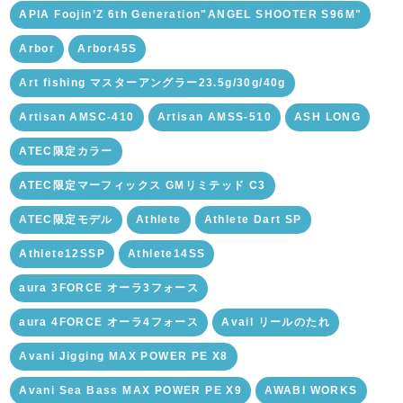
APIA Foojin’Z 6th Generation"ANGEL SHOOTER S96M"
Arbor
Arbor45S
Art fishing マスターアングラー23.5g/30g/40g
Artisan AMSC-410
Artisan AMSS-510
ASH LONG
ATEC限定カラー
ATEC限定マーフィックス GMリミテッド C3
ATEC限定モデル
Athlete
Athlete Dart SP
Athlete12SSP
Athlete14SS
aura 3FORCE オーラ3フォース
aura 4FORCE オーラ4フォース
Avail リールのたれ
Avani Jigging MAX POWER PE X8
Avani Sea Bass MAX POWER PE X9
AWABI WORKS