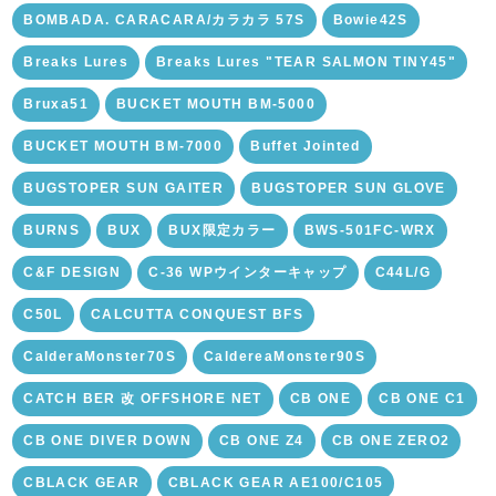
BOMBADA. CARACARA/カラカラ 57S
Bowie42S
Breaks Lures
Breaks Lures "TEAR SALMON TINY45"
Bruxa51
BUCKET MOUTH BM-5000
BUCKET MOUTH BM-7000
Buffet Jointed
BUGSTOPER SUN GAITER
BUGSTOPER SUN GLOVE
BURNS
BUX
BUX限定カラー
BWS-501FC-WRX
C&F DESIGN
C-36 WPウインターキャップ
C44L/G
C50L
CALCUTTA CONQUEST BFS
CalderaMonster70S
CaldereaMonster90S
CATCH BER 改 OFFSHORE NET
CB ONE
CB ONE C1
CB ONE DIVER DOWN
CB ONE Z4
CB ONE ZERO2
CBLACK GEAR
CBLACK GEAR AE100/C105