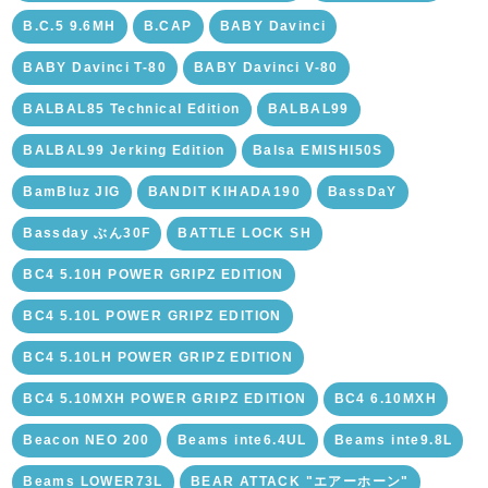
B.C.5 9.6MH
B.CAP
BABY Davinci
BABY Davinci T-80
BABY Davinci V-80
BALBAL85 Technical Edition
BALBAL99
BALBAL99 Jerking Edition
Balsa EMISHI50S
BamBluz JIG
BANDIT KIHADA190
BassDaY
Bassday ぶん30F
BATTLE LOCK SH
BC4 5.10H POWER GRIPZ EDITION
BC4 5.10L POWER GRIPZ EDITION
BC4 5.10LH POWER GRIPZ EDITION
BC4 5.10MXH POWER GRIPZ EDITION
BC4 6.10MXH
Beacon NEO 200
Beams inte6.4UL
Beams inte9.8L
Beams LOWER73L
BEAR ATTACK "エアーホーン"