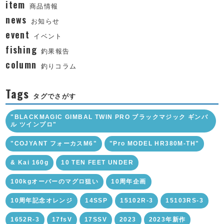
item
商品情報
news
お知らせ
event
イベント
fishing
釣果報告
column
釣りコラム
Tags
タグでさがす
"BLACKMAGIC GIMBAL TWIN PRO ブラックマジック ギンバ
ル ツインプロ"
"COJYANT フォーカスM6"
"Pro MODEL HR380M-TH"
& Kai 160g
10 TEN FEET UNDER
100kgオーバーのマグロ狙い
10周年企画
10周年記念オレンジ
14SSP
15102R-3
15103RS-3
1652R-3
17fsV
17SSV
2023
2023年新作