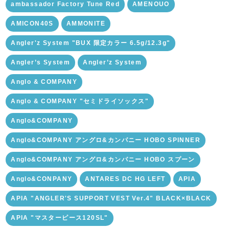
ambassador Factory Tune Red
AMENOUO
AMICON40S
AMMONITE
Angler'z System "BUX 限定カラー 6.5g/12.3g"
Angler’s System
Angler’z System
Anglo & COMPANY
Anglo & COMPANY "セミドライソックス"
Anglo&COMPANY
Anglo&COMPANY アングロ&カンパニー HOBO SPINNER
Anglo&COMPANY アングロ&カンパニー HOBO スプーン
Anglo&CONPANY
ANTARES DC HG LEFT
APIA
APIA "ANGLER'S SUPPORT VEST Ver.4" BLACK×BLACK
APIA "マスターピース120SL"