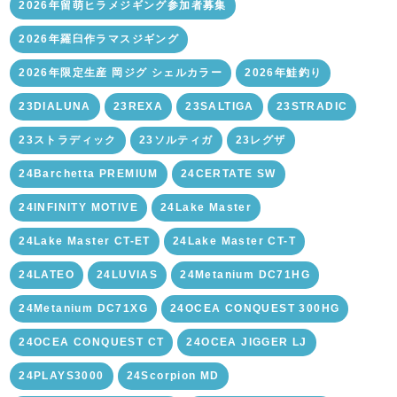
2026年留萌ヒラメジギング参加者募集
2026年羅臼作ラマスジギング
2026年限定生産 岡ジグ シェルカラー
2026年鮭釣り
23DIALUNA
23REXA
23SALTIGA
23STRADIC
23ストラディック
23ソルティガ
23レグザ
24Barchetta PREMIUM
24CERTATE SW
24INFINITY MOTIVE
24Lake Master
24Lake Master CT-ET
24Lake Master CT-T
24LATEO
24LUVIAS
24Metanium DC71HG
24Metanium DC71XG
24OCEA CONQUEST 300HG
24OCEA CONQUEST CT
24OCEA JIGGER LJ
24PLAYS3000
24Scorpion MD