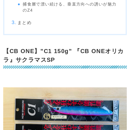
捕食層で漂い続ける、垂直方向への誘いが魅力
のZ4
まとめ
【CB ONE】”C1 150g” 『CB ONEオリカ
ラ』サクラマスSP