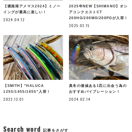
【塘路湖アメマス2024】ミノー
2025年NEW【SHIMANO】オシ
イングが最高に楽しい！
アコンクエストCT
200HG/200MG/200PGが入荷！
2024.04.12
2025.03.15
【SMITH】”HALUCA
真冬の価値ある1匹に出会う為の
125S/145S/165S”入荷！
おすすめバイブレーション！
2023.12.01
2024.02.14
Search word
記事をさがす