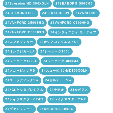
24Scorpion MD 300XGLH
24SEABORG G800MJ
24SEABORG100J
24STRADIC SW
24VANFORD
24VANFORD 2500SHG
24VANFORD C3000HG
24VANFORD C3000XG
24インフィニティ モーティブ
24エンカウンター
24オシアコンクエストCT
24オシアジガーLJ
24シーボーグ100J
24シーボーグ100JL
24シーボーグG800MJ
24スコーピオンMD
24スコーピオンMD300XGLH
24ストラディックSW
24セルテートSW
24バルケッタプレミアム
24ラテオ
24ルビアス
24レイクマスターCT-ET
24レイクマスターCT-T
24ヴァンフォード
25ANTARES 100HG