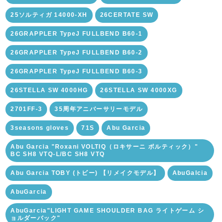
25ソルティガ 14000-XH
26CERTATE SW
26GRAPPLER TypeJ FULLBEND B60-1
26GRAPPLER TypeJ FULLBEND B60-2
26GRAPPLER TypeJ FULLBEND B60-3
26STELLA SW 4000HG
26STELLA SW 4000XG
2701FF-3
35周年アニバーサリーモデル
3seasons gloves
71S
Abu Garcia
Abu Garcia "Roxani VOLTIQ（ロキサーニ ボルティック）"
BC SH8 VTQ-L/BC SH8 VTQ
Abu Garcia TOBY (トビー) 【リメイクモデル】
AbuGalcia
AbuGarcia
AbuGarcia"LIGHT GAME SHOULDER BAG ライトゲーム シ
ョルダーバック"