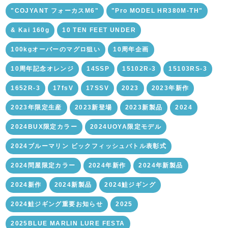
"COJYANT フォーカスM6"
"Pro MODEL HR380M-TH"
& Kai 160g
10 TEN FEET UNDER
100kgオーバーのマグロ狙い
10周年企画
10周年記念オレンジ
14SSP
15102R-3
15103RS-3
1652R-3
17fsV
17SSV
2023
2023年新作
2023年限定生産
2023新登場
2023新製品
2024
2024BUX限定カラー
2024UOYA限定モデル
2024ブルーマリン ビックフィッシュバトル表彰式
2024問屋限定カラー
2024年新作
2024年新製品
2024新作
2024新製品
2024鮭ジギング
2024鮭ジギング重要お知らせ
2025
2025BLUE MARLIN LURE FESTA