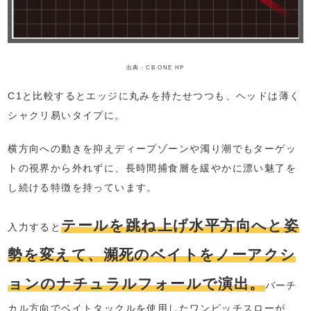
出典：CB ONE HP
C1と比較するとエッジに丸みを持たせつつも、ヘッドは薄く
シャクリ易いタイプに。
横方向への動きを抑えディープゾーンや濁り潮でもターゲッ
トの視界から外れずに、長時間捕食層を緩やかに漂い魅了を
し続ける特徴を持っています。
テールを跳ね上げ水平方向へと姿
入力すると
勢を変えて、瀕死のベイトをノーアクシ
ョンのナチュラルフォールで演出。
バーチ
カル方向でベイトタックルを使用したワンピッチスローが、