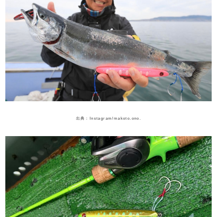
出典：Instagram/makoto.ono.