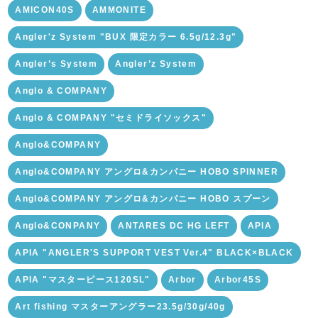
AMICON40S
AMMONITE
Angler'z System "BUX 限定カラー 6.5g/12.3g"
Angler’s System
Angler’z System
Anglo & COMPANY
Anglo & COMPANY "セミドライソックス"
Anglo&COMPANY
Anglo&COMPANY アングロ&カンパニー HOBO SPINNER
Anglo&COMPANY アングロ&カンパニー HOBO スプーン
Anglo&CONPANY
ANTARES DC HG LEFT
APIA
APIA "ANGLER'S SUPPORT VEST Ver.4" BLACK×BLACK
APIA "マスターピース120SL"
Arbor
Arbor45S
Art fishing マスターアングラー23.5g/30g/40g