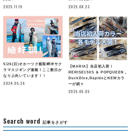
2025.11.19
2025.08.23
5/26(日)オホーツク能取岬冲サク
【MARIA】当店初入荷！
ラマスジギング速報！ここ数日か
RERISE150S ＆ POPQUEEN ,
なり上向いています！！
DuckDive,RapidoとNEWカラ
2024.05.26
ーが続々
2025.05.05
Search word
記事をさがす