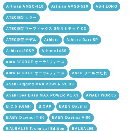
Artisan AMSC-410
Artisan AMSS-510
ASH LONG
ATEC限定カラー
ATEC限定マーフィックス GMリミテッド C3
ATEC限定モデル
Athlete
Athlete Dart SP
Athlete12SSP
Athlete14SS
aura 3FORCE オーラ3フォース
aura 4FORCE オーラ4フォース
Avail リールのたれ
Avani Jigging MAX POWER PE X8
Avani Sea Bass MAX POWER PE X9
AWABI WORKS
B.C.5 9.6MH
B.CAP
BABY Davinci
BABY Davinci T-80
BABY Davinci V-80
BALBAL85 Technical Edition
BALBAL99