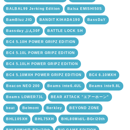
BALBAL99 Jerking Edition
Balsa EMISHI50S
BamBluz JIG
BANDIT KIHADA190
BassDaY
Bassday ぶん30F
BATTLE LOCK SH
BC4 5.10H POWER GRIPZ EDITION
BC4 5.10L POWER GRIPZ EDITION
BC4 5.10LH POWER GRIPZ EDITION
BC4 5.10MXH POWER GRIPZ EDITION
BC4 6.10MXH
Beacon NEO 200
Beams inte6.4UL
Beams inte9.8L
Beams LOWER73L
BEAR ATTACK "エアーホーン"
beat
Belmont
Berkley
BEYOND ZONE
BHL105XH
BHL75XH
BHL80Mid/L-BGr/20th