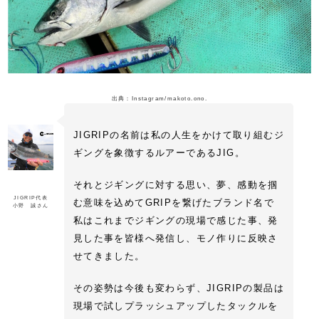
出典：Instagram/makoto.ono.
JIGRIPの名前は私の人生をかけて取り組むジ
ギングを象徴するルアーであるJIG。
それとジギングに対する思い、夢、感動を掴
JIGRIP代表
む意味を込めてGRIPを繋げたブランド名で
小野 誠さん
私はこれまでジギングの現場で感じた事、発
見した事を皆様へ発信し、モノ作りに反映さ
せてきました。
その姿勢は今後も変わらず、JIGRIPの製品は
現場で試しプラッシュアップしたタックルを