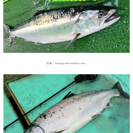
出典：Instagram/makoto.ono.