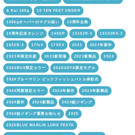
& Kai 160g
10 TEN FEET UNDER
100kgオーバーのマグロ狙い
10周年企画
10周年記念オレンジ
14SSP
15102R-3
15103RS-3
1652R-3
17fsV
17SSV
2023
2023年新作
2023年限定生産
2023新登場
2023新製品
2024
2024BUX限定カラー
2024UOYA限定モデル
2024ブルーマリン ビックフィッシュバトル表彰式
2024問屋限定カラー
2024年新作
2024年新製品
2024新作
2024新製品
2024鮭ジギング
2024鮭ジギング重要お知らせ
2025
2025BLUE MARLIN LURE FESTA