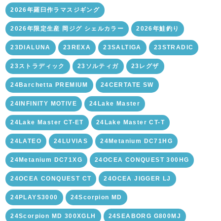
2026年羅臼作ラマスジギング
2026年限定生産 岡ジグ シェルカラー
2026年鮭釣り
23DIALUNA
23REXA
23SALTIGA
23STRADIC
23ストラディック
23ソルティガ
23レグザ
24Barchetta PREMIUM
24CERTATE SW
24INFINITY MOTIVE
24Lake Master
24Lake Master CT-ET
24Lake Master CT-T
24LATEO
24LUVIAS
24Metanium DC71HG
24Metanium DC71XG
24OCEA CONQUEST 300HG
24OCEA CONQUEST CT
24OCEA JIGGER LJ
24PLAYS3000
24Scorpion MD
24Scorpion MD 300XGLH
24SEABORG G800MJ