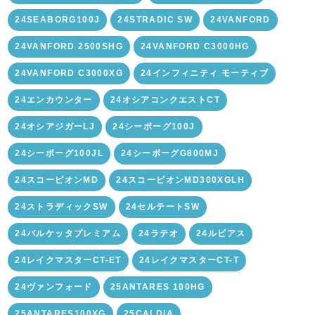
24SEABORG100J
24STRADIC SW
24VANFORD
24VANFORD 2500SHG
24VANFORD C3000HG
24VANFORD C3000XG
24インフィニティ モーティブ
24エンカウンター
24オシアコンクエストCT
24オシアジガーLJ
24シーボーグ100J
24シーボーグ100JL
24シーボーグG800MJ
24スコーピオンMD
24スコーピオンMD300XGLH
24ストラディックSW
24セルテートSW
24バルケッタプレミアム
24ラテオ
24ルビアス
24レイクマスターCT-ET
24レイクマスターCT-T
24ヴァンフォード
25ANTARES 100HG
25ANTARES100XG
25CALDIA