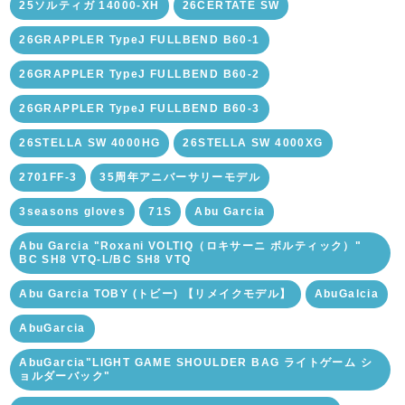
25ソルティガ 14000-XH
26CERTATE SW
26GRAPPLER TypeJ FULLBEND B60-1
26GRAPPLER TypeJ FULLBEND B60-2
26GRAPPLER TypeJ FULLBEND B60-3
26STELLA SW 4000HG
26STELLA SW 4000XG
2701FF-3
35周年アニバーサリーモデル
3seasons gloves
71S
Abu Garcia
Abu Garcia "Roxani VOLTIQ（ロキサーニ ボルティック）"
BC SH8 VTQ-L/BC SH8 VTQ
Abu Garcia TOBY (トビー) 【リメイクモデル】
AbuGalcia
AbuGarcia
AbuGarcia"LIGHT GAME SHOULDER BAG ライトゲーム シ
ョルダーバック"