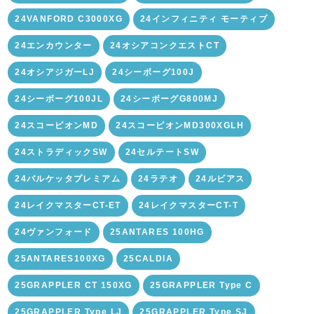
24VANFORD C3000XG
24インフィニティ モーティブ
24エンカウンター
24オシアコンクエストCT
24オシアジガーLJ
24シーボーグ100J
24シーボーグ100JL
24シーボーグG800MJ
24スコーピオンMD
24スコーピオンMD300XGLH
24ストラディックSW
24セルテートSW
24バルケッタプレミアム
24ラテオ
24ルビアス
24レイクマスターCT-ET
24レイクマスターCT-T
24ヴァンフォード
25ANTARES 100HG
25ANTARES100XG
25CALDIA
25GRAPPLER CT 150XG
25GRAPPLER Type C
25GRAPPLER Type LJ
25GRAPPLER Type SJ