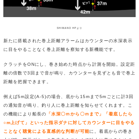
SHIMANO HPより
新たに搭載された巻上距離アラームはカウンターの水深表示
に目をやることなく巻上距離を察知する新機能です。
クラッチをONにし、巻き始めた時点から計測を開始。設定距
離の倍数で3回まで音が鳴り、カウンターを見ずとも音で巻上
距離を把握できます。
例えば5m設定(A-5)の場合、底から15mまで5mごとに計3回
の通知音が鳴り、釣り人に巻上距離を知らせてくれます。こ
の機能により船長の
「水深〇ｍから〇ｍまで」「着底したら
○m上げて」といった指示ダナに対してカウンターに目をやる
ことなく聴覚による直感的な判断が可能
に。着底からの巻き