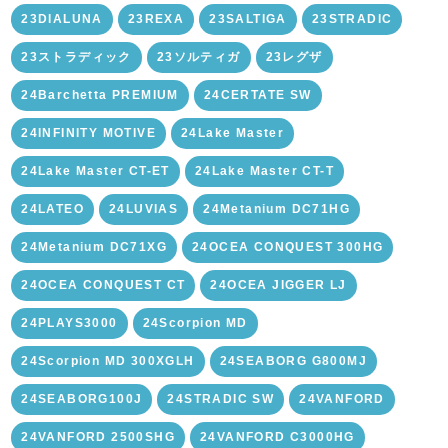
23DIALUNA
23REXA
23SALTIGA
23STRADIC
23ストラディック
23ソルティガ
23レグザ
24Barchetta PREMIUM
24CERTATE SW
24INFINITY MOTIVE
24Lake Master
24Lake Master CT-ET
24Lake Master CT-T
24LATEO
24LUVIAS
24Metanium DC71HG
24Metanium DC71XG
24OCEA CONQUEST 300HG
24OCEA CONQUEST CT
24OCEA JIGGER LJ
24PLAYS3000
24Scorpion MD
24Scorpion MD 300XGLH
24SEABORG G800MJ
24SEABORG100J
24STRADIC SW
24VANFORD
24VANFORD 2500SHG
24VANFORD C3000HG