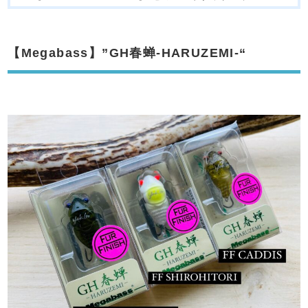
【Megabass】”GH春蝉-HARUZEMI-“