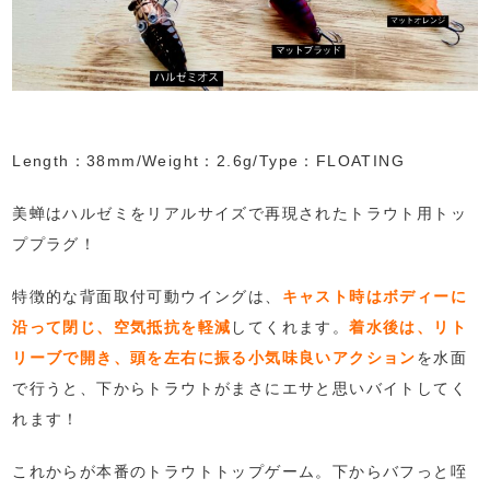
Length：38mm/Weight：2.6g/Type：FLOATING
美蝉はハルゼミをリアルサイズで再現されたトラウト用トッ
ププラグ！
特徴的な背面取付可動ウイングは、
キャスト時はボディーに
沿って閉じ、空気抵抗を軽減
してくれます。
着水後は、リト
リーブで開き、頭を左右に振る小気味良いアクション
を水面
で行うと、下からトラウトがまさにエサと思いバイトしてく
れます！
これからが本番のトラウトトップゲーム。下からバフっと咥