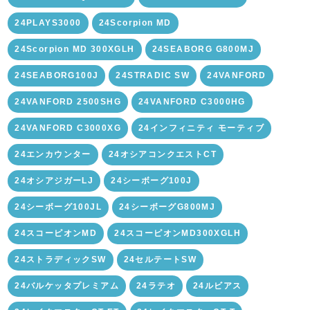
24PLAYS3000
24Scorpion MD
24Scorpion MD 300XGLH
24SEABORG G800MJ
24SEABORG100J
24STRADIC SW
24VANFORD
24VANFORD 2500SHG
24VANFORD C3000HG
24VANFORD C3000XG
24インフィニティ モーティブ
24エンカウンター
24オシアコンクエストCT
24オシアジガーLJ
24シーボーグ100J
24シーボーグ100JL
24シーボーグG800MJ
24スコーピオンMD
24スコーピオンMD300XGLH
24ストラディックSW
24セルテートSW
24バルケッタプレミアム
24ラテオ
24ルビアス