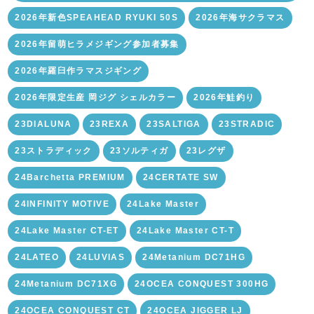
2026年新色SPEAHEAD RYUKI 50S
2026年海サクラマス
2026年留萌ヒラメジギング参加者募集
2026年羅臼作ラマスジギング
2026年限定生産 岡ジグ シェルカラー
2026年鮭釣り
23DIALUNA
23REXA
23SALTIGA
23STRADIC
23ストラディック
23ソルティガ
23レグザ
24Barchetta PREMIUM
24CERTATE SW
24INFINITY MOTIVE
24Lake Master
24Lake Master CT-ET
24Lake Master CT-T
24LATEO
24LUVIAS
24Metanium DC71HG
24Metanium DC71XG
24OCEA CONQUEST 300HG
24OCEA CONQUEST CT
24OCEA JIGGER LJ