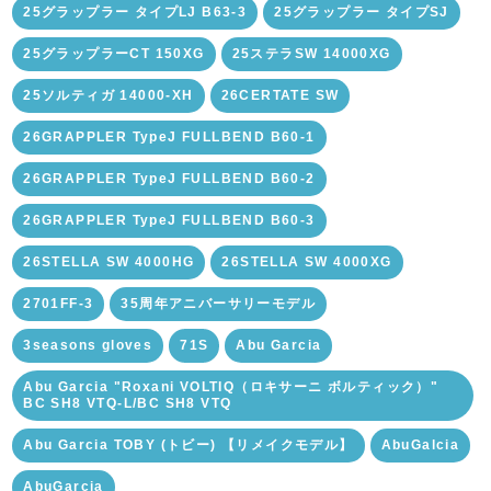
25グラップラー タイプLJ B63-3
25グラップラー タイプSJ
25グラップラーCT 150XG
25ステラSW 14000XG
25ソルティガ 14000-XH
26CERTATE SW
26GRAPPLER TypeJ FULLBEND B60-1
26GRAPPLER TypeJ FULLBEND B60-2
26GRAPPLER TypeJ FULLBEND B60-3
26STELLA SW 4000HG
26STELLA SW 4000XG
2701FF-3
35周年アニバーサリーモデル
3seasons gloves
71S
Abu Garcia
Abu Garcia "Roxani VOLTIQ（ロキサーニ ボルティック）"
BC SH8 VTQ-L/BC SH8 VTQ
Abu Garcia TOBY (トビー) 【リメイクモデル】
AbuGalcia
AbuGarcia