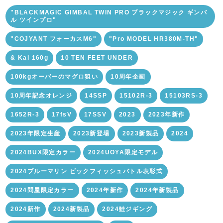
"BLACKMAGIC GIMBAL TWIN PRO ブラックマジック ギンバ
ル ツインプロ"
"COJYANT フォーカスM6"
"Pro MODEL HR380M-TH"
& Kai 160g
10 TEN FEET UNDER
100kgオーバーのマグロ狙い
10周年企画
10周年記念オレンジ
14SSP
15102R-3
15103RS-3
1652R-3
17fsV
17SSV
2023
2023年新作
2023年限定生産
2023新登場
2023新製品
2024
2024BUX限定カラー
2024UOYA限定モデル
2024ブルーマリン ビックフィッシュバトル表彰式
2024問屋限定カラー
2024年新作
2024年新製品
2024新作
2024新製品
2024鮭ジギング