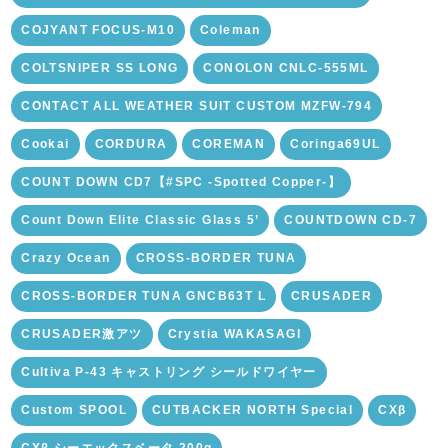
COJYANT FOCUS-M10
Coleman
COLTSNIPER SS LONG
CONOLON CNLC-555ML
CONTACT ALL WEATHER SUIT CUSTOM MZFW-794
Cookai
CORDURA
COREMAN
Coringa69UL
COUNT DOWN CD7【#SPC -Spotted Copper-】
Count Down Elite Classic Glass 5’
COUNTDOWN CD-7
Crazy Ocean
CROSS-BORDER TUNA
CROSS-BORDER TUNA GNCB63T L
CRUSADER
CRUSADER激アツ
Crystia WAKASAGI
Cultiva P-43 キャストリング シールドワイヤー
Custom SPOOL
CUTBACKER NORTH Special
CXβ