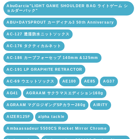
AbuGarcia"LIGHT GAME SHOULDER BAG ライトゲーム シ
ョルダーバック"
ABU×DAYSPROUT カーディナル3 50th Anniversary
AC-127 透湿防水ニットソックス
AC-176 タクティカルネット
AC-186 カーブフォーセップ 140mm &125mm
AC-191 LP GRAPHITE RETRACTOR
AC-69 ウエットソックス
AE100
AE85
AG37
AG41
AGRAAM サクラマスエディション160g
AGRAAM マグロジギングSPカラー280g
AIRITY
AIZER125F
alpha tackle
Ambaassadeur 5500CS Rocket Mirror Chrome