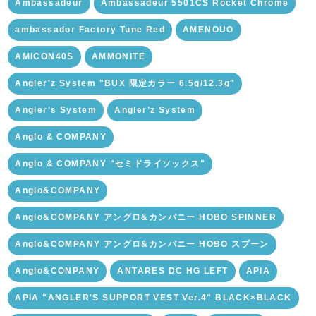
Ambassadeur
Ambassadeur 5501CS Rocket Chrome
ambassador Factory Tune Red
AMENOUO
AMICON40S
AMMONITE
Angler'z System "BUX 限定カラー 6.5g/12.3g"
Angler’s System
Angler’z System
Anglo & COMPANY
Anglo & COMPANY "セミドライソックス"
Anglo&COMPANY
Anglo&COMPANY アングロ&カンパニー HOBO SPINNER
Anglo&COMPANY アングロ&カンパニー HOBO スプーン
Anglo&CONPANY
ANTARES DC HG LEFT
APIA
APIA "ANGLER'S SUPPORT VEST Ver.4" BLACK×BLACK