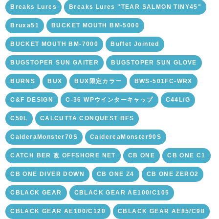
Breaks Lures
Breaks Lures "TEAR SALMON TINY45"
Bruxa51
BUCKET MOUTH BM-5000
BUCKET MOUTH BM-7000
Buffet Jointed
BUGSTOPER SUN GAITER
BUGSTOPER SUN GLOVE
BURNS
BUX
BUX限定カラー
BWS-501FC-WRX
C&F DESIGN
C-36 WPウインターキャップ
C44L/G
C50L
CALCUTTA CONQUEST BFS
CalderaMonster70S
CaldereaMonster90S
CATCH BER 改 OFFSHORE NET
CB ONE
CB ONE C1
CB ONE DIVER DOWN
CB ONE Z4
CB ONE ZERO2
CBLACK GEAR
CBLACK GEAR AE100/C105
CBLACK GEAR AE100/C120
CBLACK GEAR AE85/C98