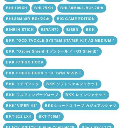
BHL105XH
BHL75XH
BHL80Mid/L-BGr/20th
BHL80Mid/R-BGr/20th
BIG GAME EDITION
BINBIN STICK
BIRAN70
BISEN
BKK
BKK "OCD TACKLE SYSTEM STATER KIT A2 MEDIUM "
BKK "Ozone Shield オゾンシールド（O3 Shield)"
BKK ICHIGO HOOK
BKK ICHIGO HOOK 1.5X TWIN ASSIST
BKK イチゴフック
BKK ソフトシェルジャケット
BKK フルフィンガーグローブ
BKK レインジャケット
BKK"VIPER-41"
BKKショートスリーブ カジュアルシャツ
BKT-511 LX4
BKT-706M4
BLACK KNUCKLE Fine Control630
Black Pool 772