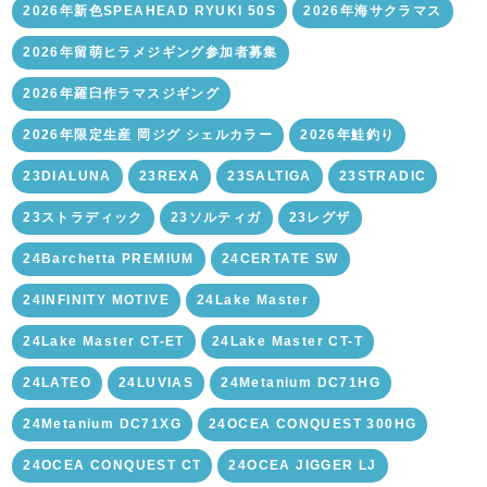
2026年新色SPEAHEAD RYUKI 50S
2026年海サクラマス
2026年留萌ヒラメジギング参加者募集
2026年羅臼作ラマスジギング
2026年限定生産 岡ジグ シェルカラー
2026年鮭釣り
23DIALUNA
23REXA
23SALTIGA
23STRADIC
23ストラディック
23ソルティガ
23レグザ
24Barchetta PREMIUM
24CERTATE SW
24INFINITY MOTIVE
24Lake Master
24Lake Master CT-ET
24Lake Master CT-T
24LATEO
24LUVIAS
24Metanium DC71HG
24Metanium DC71XG
24OCEA CONQUEST 300HG
24OCEA CONQUEST CT
24OCEA JIGGER LJ