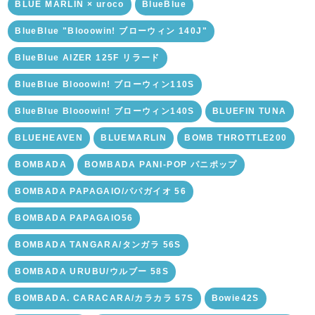
BLUE MARLIN × uroco
BlueBlue
BlueBlue "Blooowin! ブローウィン 140J"
BlueBlue AIZER 125F リラード
BlueBlue Blooowin! ブローウィン110S
BlueBlue Blooowin! ブローウィン140S
BLUEFIN TUNA
BLUEHEAVEN
BLUEMARLIN
BOMB THROTTLE200
BOMBADA
BOMBADA PANI-POP パニポップ
BOMBADA PAPAGAIO/パパガイオ 56
BOMBADA PAPAGAIO56
BOMBADA TANGARA/タンガラ 56S
BOMBADA URUBU/ウルブー 58S
BOMBADA. CARACARA/カラカラ 57S
Bowie42S