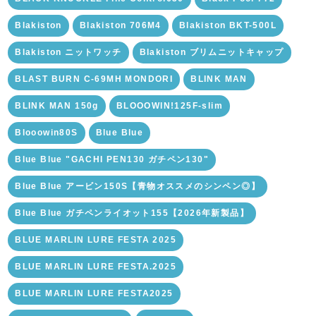
Blakiston
Blakiston 706M4
Blakiston BKT-500L
Blakiston ニットワッチ
Blakiston ブリムニットキャップ
BLAST BURN C-69MH MONDORI
BLINK MAN
BLINK MAN 150g
BLOOOWIN!125F-slim
Blooowin80S
Blue Blue
Blue Blue "GACHI PEN130 ガチペン130"
Blue Blue アービン150S【青物オススメのシンペン◎】
Blue Blue ガチペンライオット155【2026年新製品】
BLUE MARLIN LURE FESTA 2025
BLUE MARLIN LURE FESTA.2025
BLUE MARLIN LURE FESTA2025