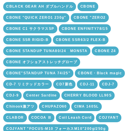
CBLACK GEAR AH ダブルハンドル
CBONE
CBONE "QUICK ZERO1 230g"
CBONE "ZERO2
CBONE C1 サクラマスSP
CBONE ENFINITY78/15
CBONE SSR RIGID-B
CBONE SSR63/2 FLEX-B
CBONE STANDUP TUNA80/24 MONSTA
CBONE Z4
CBONE オフショアストレッチグローブ
CBONE"STANDUP TUNA 74/25"
CBONE・Black magic
CD-7 リミテッドカラー
CD7新色
CDJ-11
CDJ-7
CDJ-9
Center Sardine
CHERRY BLOOD LL90S
Chinook激アツ
CHUPAZO60
CIMA 140SL
CLABOR
COCOA Ⅲ
Coil Leash Cord
COJYANT
COJYANT "FOCUS-M10 フォーカスM10"200g/250g