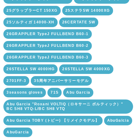
25グラップラーCT 150XG
25ステラSW 14000XG
25ソルティガ 14000-XH
26CERTATE SW
26GRAPPLER TypeJ FULLBEND B60-1
26GRAPPLER TypeJ FULLBEND B60-2
26GRAPPLER TypeJ FULLBEND B60-3
26STELLA SW 4000HG
26STELLA SW 4000XG
2701FF-3
35周年アニバーサリーモデル
3seasons gloves
71S
Abu Garcia
Abu Garcia "Roxani VOLTIQ（ロキサーニ ボルティック）"
BC SH8 VTQ-L/BC SH8 VTQ
Abu Garcia TOBY (トビー) 【リメイクモデル】
AbuGalcia
AbuGarcia