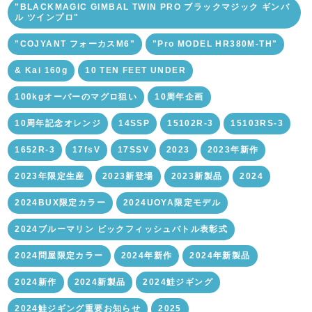
"BLACKMAGIC GIMBAL TWIN PRO ブラックマジック ギンバ
ル ツインプロ"
"COJYANT フォーカスM6"
"Pro MODEL HR380M-TH"
& Kai 160g
10 TEN FEET UNDER
100kgオーバーのマグロ狙い
10周年企画
10周年記念オレンジ
14SSP
15102R-3
15103RS-3
1652R-3
17fsV
17SSV
2023
2023年新作
2023年限定生産
2023新登場
2023新製品
2024
2024BUX限定カラー
2024UOYA限定モデル
2024ブルーマリン ビックフィッシュバトル表彰式
2024問屋限定カラー
2024年新作
2024年新製品
2024新作
2024新製品
2024鮭ジギング
2024鮭ジギング重要お知らせ
2025