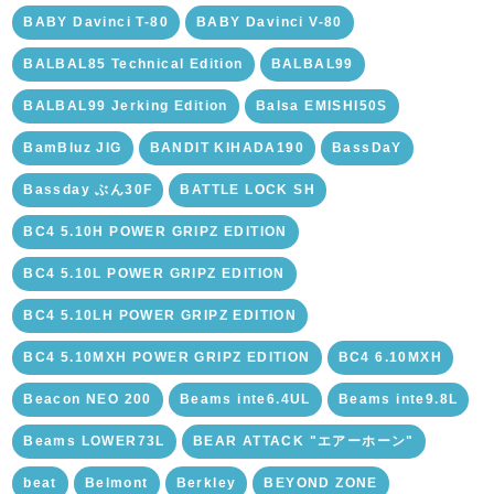
BABY Davinci T-80
BABY Davinci V-80
BALBAL85 Technical Edition
BALBAL99
BALBAL99 Jerking Edition
Balsa EMISHI50S
BamBluz JIG
BANDIT KIHADA190
BassDaY
Bassday ぶん30F
BATTLE LOCK SH
BC4 5.10H POWER GRIPZ EDITION
BC4 5.10L POWER GRIPZ EDITION
BC4 5.10LH POWER GRIPZ EDITION
BC4 5.10MXH POWER GRIPZ EDITION
BC4 6.10MXH
Beacon NEO 200
Beams inte6.4UL
Beams inte9.8L
Beams LOWER73L
BEAR ATTACK "エアーホーン"
beat
Belmont
Berkley
BEYOND ZONE