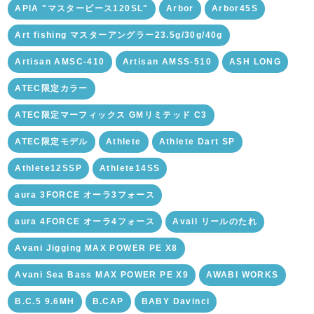
APIA "マスターピース120SL"
Arbor
Arbor45S
Art fishing マスターアングラー23.5g/30g/40g
Artisan AMSC-410
Artisan AMSS-510
ASH LONG
ATEC限定カラー
ATEC限定マーフィックス GMリミテッド C3
ATEC限定モデル
Athlete
Athlete Dart SP
Athlete12SSP
Athlete14SS
aura 3FORCE オーラ3フォース
aura 4FORCE オーラ4フォース
Avail リールのたれ
Avani Jigging MAX POWER PE X8
Avani Sea Bass MAX POWER PE X9
AWABI WORKS
B.C.5 9.6MH
B.CAP
BABY Davinci