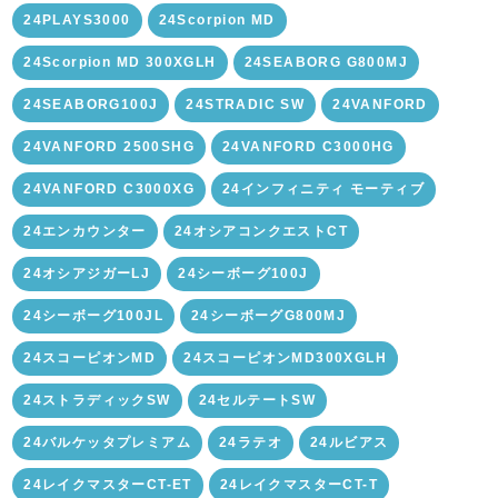
24PLAYS3000
24Scorpion MD
24Scorpion MD 300XGLH
24SEABORG G800MJ
24SEABORG100J
24STRADIC SW
24VANFORD
24VANFORD 2500SHG
24VANFORD C3000HG
24VANFORD C3000XG
24インフィニティ モーティブ
24エンカウンター
24オシアコンクエストCT
24オシアジガーLJ
24シーボーグ100J
24シーボーグ100JL
24シーボーグG800MJ
24スコーピオンMD
24スコーピオンMD300XGLH
24ストラディックSW
24セルテートSW
24バルケッタプレミアム
24ラテオ
24ルビアス
24レイクマスターCT-ET
24レイクマスターCT-T