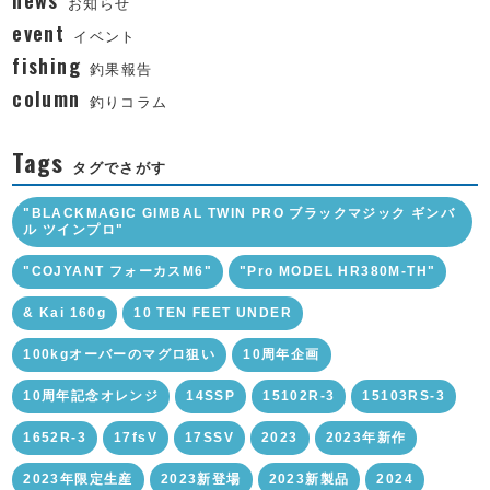
news
お知らせ
event
イベント
fishing
釣果報告
column
釣りコラム
Tags
タグでさがす
"BLACKMAGIC GIMBAL TWIN PRO ブラックマジック ギンバ
ル ツインプロ"
"COJYANT フォーカスM6"
"Pro MODEL HR380M-TH"
& Kai 160g
10 TEN FEET UNDER
100kgオーバーのマグロ狙い
10周年企画
10周年記念オレンジ
14SSP
15102R-3
15103RS-3
1652R-3
17fsV
17SSV
2023
2023年新作
2023年限定生産
2023新登場
2023新製品
2024