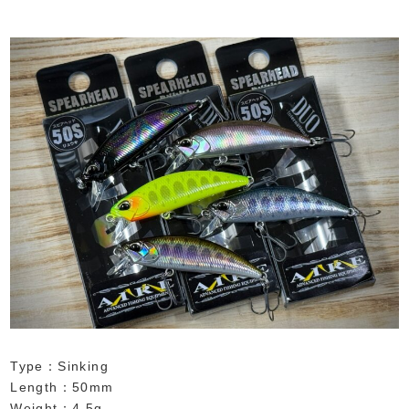
Type：Sinking
Length：50mm
Weight：4.5g