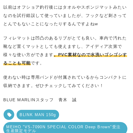
以前はオフショア釣行後にはタオルやスポンジマットみたい
なのを試行錯誤して使っていましたが、フックなど刺さって
とんでもないことになったりするんですよねw
フィレマットは凹凸のあるリブがとても良い。車内で汚れた
靴など置くマットとしても使えますし、アイディア次第で
様々な使い方ができます
。PVC素材なので水洗いゴシゴシす
ることも可能
です。
使わない時は専用バンドが付属されているからコンパクトに
収納できます。ぜひチェックしてみてください！
BLUE MARLINスタッフ 青木 誠
BLINK MAN 150g
MEIHO "VS-7090N SPECIAL COLOR Deep Brown"受注
生産限定モデル