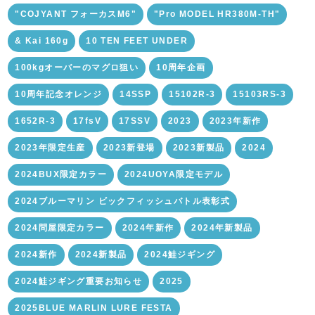
"COJYANT フォーカスM6"
"Pro MODEL HR380M-TH"
& Kai 160g
10 TEN FEET UNDER
100kgオーバーのマグロ狙い
10周年企画
10周年記念オレンジ
14SSP
15102R-3
15103RS-3
1652R-3
17fsV
17SSV
2023
2023年新作
2023年限定生産
2023新登場
2023新製品
2024
2024BUX限定カラー
2024UOYA限定モデル
2024ブルーマリン ビックフィッシュバトル表彰式
2024問屋限定カラー
2024年新作
2024年新製品
2024新作
2024新製品
2024鮭ジギング
2024鮭ジギング重要お知らせ
2025
2025BLUE MARLIN LURE FESTA