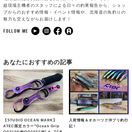
超現場主機者のスタッフによる日々の釣果報告から、ショッ
プからのおすすめ情報・イベント情報や、北海道の魚釣りの
魅力も交えながらお届けします！
FOLLOW ME
あなたにおすすめの記事
【STUDIO OCEAN MARK】
入荷情報＆オホーツク沖ブリ釣行
ATEC限定カラー”Ocean Grip
記！
OG2100Ⅷ/OG2507Ⅷ” & 【CB