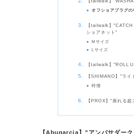
【tailwalk】”WAS
オフショアプラグの
【tailwalk】”CAT
ショアネット”
Mサイズ
Lサイズ
【tailwalk】”ROL
【SHIMANO】”ライト
特徴
【PROX】”座れる超
【Abugarcia】”アンバサダ