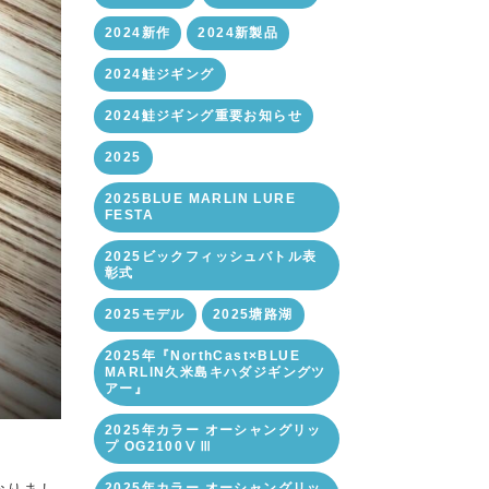
2024新作
2024新製品
2024鮭ジギング
2024鮭ジギング重要お知らせ
2025
2025BLUE MARLIN LURE
FESTA
2025ビックフィッシュバトル表
彰式
2025モデル
2025塘路湖
2025年『NorthCast×BLUE
MARLIN久米島キハダジギングツ
アー』
2025年カラー オーシャングリッ
プ OG2100ⅤⅢ
2025年カラー オーシャングリッ