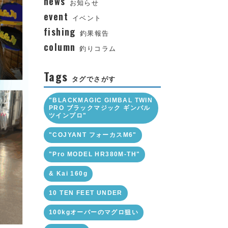
news
お知らせ
event
イベント
fishing
釣果報告
column
釣りコラム
Tags
タグでさがす
"BLACKMAGIC GIMBAL TWIN
PRO ブラックマジック ギンバル
ツインプロ"
"COJYANT フォーカスM6"
"Pro MODEL HR380M-TH"
& Kai 160g
10 TEN FEET UNDER
100kgオーバーのマグロ狙い