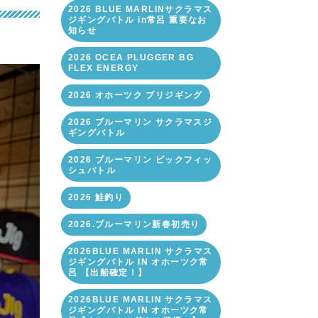
2026 BLUE MARLINサクラマス
ジギングバトル in常呂 重要なお
知らせ
2026 OCEA PLUGGER BG
FLEX ENERGY
2026 オホーツク ブリジギング
2026 ブルーマリン サクラマスジ
ギングバトル
2026 ブルーマリン ビックフィッ
シュバトル
2026 鮭釣り
2026.ブルーマリン新春初売り
2026BLUE MARLIN サクラマス
ジギングバトル IN オホーツク常
呂 【出船確定！】
2026BLUE MARLIN サクラマス
ジギングバトル IN オホーツク常