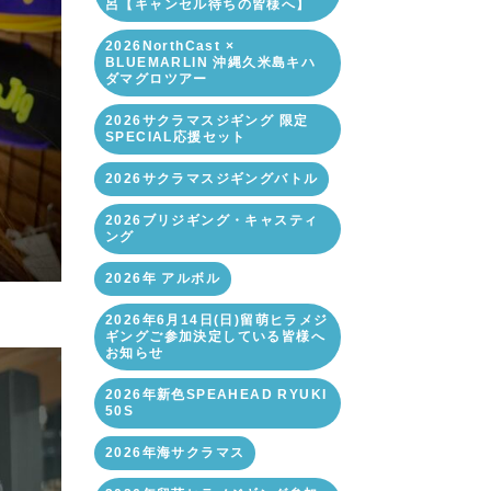
呂【キャンセル待ちの皆様へ】
2026NorthCast ×
BLUEMARLIN 沖縄久米島キハ
ダマグロツアー
2026サクラマスジギング 限定
SPECIAL応援セット
2026サクラマスジギングバトル
2026ブリジギング・キャスティ
ング
2026年 アルボル
2026年6月14日(日)留萌ヒラメジ
ギングご参加決定している皆様へ
お知らせ
2026年新色SPEAHEAD RYUKI
50S
2026年海サクラマス