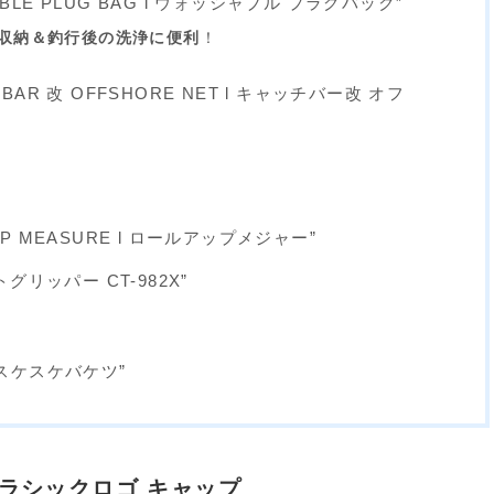
HABLE PLUG BAG l ウォッシャブル プラグバック”
収納＆釣行後の洗浄に便利
！
CH BAR 改 OFFSHORE NET l キャッチバー改 オフ
L UP MEASURE l ロールアップメジャー”
グリッパー CT-982X”
スケスケバケツ”
ークラシックロゴ キャップ