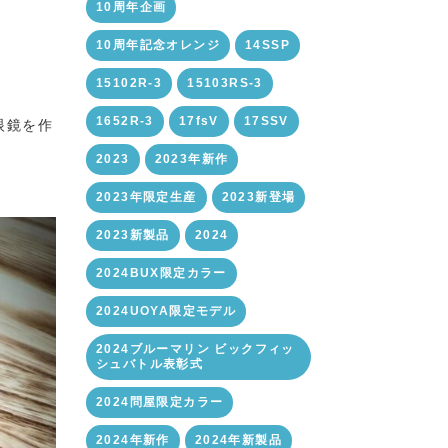
10周年企画
10周年記念オレンジ
14SSP
15102R-3
15103RS-3
1652R-3
17fsV
17SSV
眼鏡を作
2023
2023年新作
2023年限定生産
2023新登場
2023新製品
2024
2024BUX限定カラー
2024UOYA限定モデル
2024ブルーマリン ビックフィッ
シュバトル表彰式
2024問屋限定カラー
2024年新作
2024年新製品