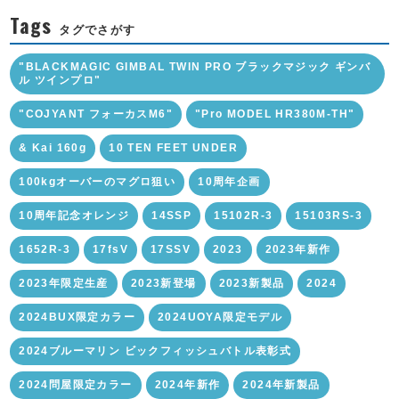
Tags
タグでさがす
"BLACKMAGIC GIMBAL TWIN PRO ブラックマジック ギンバ
ル ツインプロ"
"COJYANT フォーカスM6"
"Pro MODEL HR380M-TH"
& Kai 160g
10 TEN FEET UNDER
100kgオーバーのマグロ狙い
10周年企画
10周年記念オレンジ
14SSP
15102R-3
15103RS-3
1652R-3
17fsV
17SSV
2023
2023年新作
2023年限定生産
2023新登場
2023新製品
2024
2024BUX限定カラー
2024UOYA限定モデル
2024ブルーマリン ビックフィッシュバトル表彰式
2024問屋限定カラー
2024年新作
2024年新製品