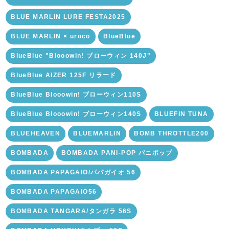
BLUE MARLIN LURE FESTA2025
BLUE MARLIN × uroco
BlueBlue
BlueBlue "Blooowin! ブローウィン 140J"
BlueBlue AIZER 125F リラード
BlueBlue Blooowin! ブローウィン110S
BlueBlue Blooowin! ブローウィン140S
BLUEFIN TUNA
BLUEHEAVEN
BLUEMARLIN
BOMB THROTTLE200
BOMBADA
BOMBADA PANI-POP パニポップ
BOMBADA PAPAGAIO/パパガイオ 56
BOMBADA PAPAGAIO56
BOMBADA TANGARA/タンガラ 56S