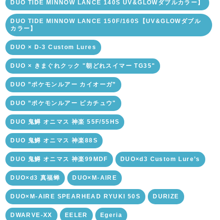
DUO TIDE MINNOW LANCE 140S UV&GLOWダブルカラー】
DUO TIDE MINNOW LANCE 150F/160S【UV&GLOWダブル
カラー】
DUO × D-3 Custom Lures
DUO × きまぐれクック "朝どれスイマー TG35"
DUO ”ポケモンルアー カイオーガ”
DUO ”ポケモンルアー ピカチュウ"
DUO 鬼鱒 オニマス 神楽 55F/55HS
DUO 鬼鱒 オニマス 神楽88S
DUO 鬼鱒 オニマス 神楽99MDF
DUO×d3 Custom Lure’s
DUO×d3 真福蝉
DUO×M-AIRE
DUO×M-AIRE SPEARHEAD RYUKI 50S
DURIZE
DWARVE-XX
EELER
Egeria