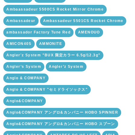
Ambaassadeur 5500CS Rocket Mirror Chrome
Ambassadeur
Ambassadeur 5501CS Rocket Chrome
ambassador Factory Tune Red
AMENOUO
AMICON40S
AMMONITE
Angler'z System "BUX 限定カラー 6.5g/12.3g"
Angler’s System
Angler’z System
Anglo & COMPANY
Anglo & COMPANY "セミドライソックス"
Anglo&COMPANY
Anglo&COMPANY アングロ&カンパニー HOBO SPINNER
Anglo&COMPANY アングロ&カンパニー HOBO スプーン