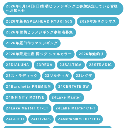
2026年6月14日(日)留萌ヒラメジギングご参加決定している皆様
へお知らせ
2026年新色SPEAHEAD RYUKI 50S
2026年海サクラマス
2026年留萌ヒラメジギング参加者募集
2026年羅臼作ラマスジギング
2026年限定生産 岡ジグ シェルカラー
2026年鮭釣り
23DIALUNA
23REXA
23SALTIGA
23STRADIC
23ストラディック
23ソルティガ
23レグザ
24Barchetta PREMIUM
24CERTATE SW
24INFINITY MOTIVE
24Lake Master
24Lake Master CT-ET
24Lake Master CT-T
24LATEO
24LUVIAS
24Metanium DC71HG