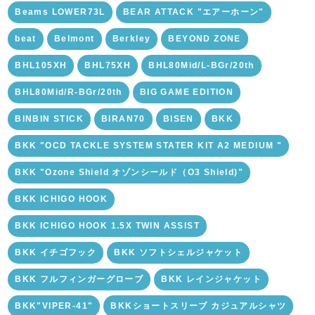
Beams LOWER73L
BEAR ATTACK "エアーホーン"
beat
Belmont
Berkley
BEYOND ZONE
BHL105XH
BHL75XH
BHL80Mid/L-BGr/20th
BHL80Mid/R-BGr/20th
BIG GAME EDITION
BINBIN STICK
BIRAN70
BISEN
BKK
BKK "OCD TACKLE SYSTEM STATER KIT A2 MEDIUM "
BKK "Ozone Shield オゾンシールド（O3 Shield)"
BKK ICHIGO HOOK
BKK ICHIGO HOOK 1.5X TWIN ASSIST
BKK イチゴフック
BKK ソフトシェルジャケット
BKK フルフィンガーグローブ
BKK レインジャケット
BKK"VIPER-41"
BKKショートスリーブ カジュアルシャツ