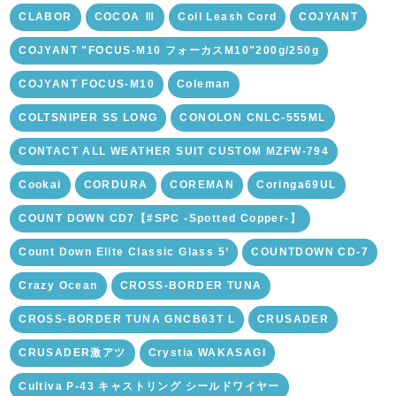
CLABOR
COCOA Ⅲ
Coil Leash Cord
COJYANT
COJYANT "FOCUS-M10 フォーカスM10"200g/250g
COJYANT FOCUS-M10
Coleman
COLTSNIPER SS LONG
CONOLON CNLC-555ML
CONTACT ALL WEATHER SUIT CUSTOM MZFW-794
Cookai
CORDURA
COREMAN
Coringa69UL
COUNT DOWN CD7【#SPC -Spotted Copper-】
Count Down Elite Classic Glass 5’
COUNTDOWN CD-7
Crazy Ocean
CROSS-BORDER TUNA
CROSS-BORDER TUNA GNCB63T L
CRUSADER
CRUSADER激アツ
Crystia WAKASAGI
Cultiva P-43 キャストリング シールドワイヤー