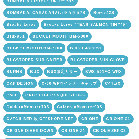
BOMBADA URUBU/ウルブー 58S
BOMBADA. CARACARA/カラカラ 57S
Bowie42S
Breaks Lures
Breaks Lures "TEAR SALMON TINY45"
Bruxa51
BUCKET MOUTH BM-5000
BUCKET MOUTH BM-7000
Buffet Jointed
BUGSTOPER SUN GAITER
BUGSTOPER SUN GLOVE
BURNS
BUX
BUX限定カラー
BWS-501FC-WRX
C&F DESIGN
C-36 WPウインターキャップ
C44L/G
C50L
CALCUTTA CONQUEST BFS
CalderaMonster70S
CaldereaMonster90S
CATCH BER 改 OFFSHORE NET
CB ONE
CB ONE C1
CB ONE DIVER DOWN
CB ONE Z4
CB ONE ZERO2