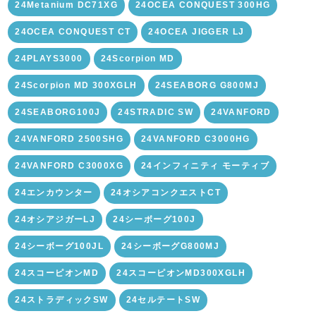
24Metanium DC71XG
24OCEA CONQUEST 300HG
24OCEA CONQUEST CT
24OCEA JIGGER LJ
24PLAYS3000
24Scorpion MD
24Scorpion MD 300XGLH
24SEABORG G800MJ
24SEABORG100J
24STRADIC SW
24VANFORD
24VANFORD 2500SHG
24VANFORD C3000HG
24VANFORD C3000XG
24インフィニティ モーティブ
24エンカウンター
24オシアコンクエストCT
24オシアジガーLJ
24シーボーグ100J
24シーボーグ100JL
24シーボーグG800MJ
24スコーピオンMD
24スコーピオンMD300XGLH
24ストラディックSW
24セルテートSW