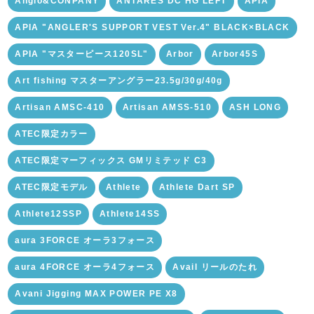
Anglo&CONPANY
ANTARES DC HG LEFT
APIA
APIA "ANGLER'S SUPPORT VEST Ver.4" BLACK×BLACK
APIA "マスターピース120SL"
Arbor
Arbor45S
Art fishing マスターアングラー23.5g/30g/40g
Artisan AMSC-410
Artisan AMSS-510
ASH LONG
ATEC限定カラー
ATEC限定マーフィックス GMリミテッド C3
ATEC限定モデル
Athlete
Athlete Dart SP
Athlete12SSP
Athlete14SS
aura 3FORCE オーラ3フォース
aura 4FORCE オーラ4フォース
Avail リールのたれ
Avani Jigging MAX POWER PE X8