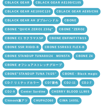
CBLACK GEAR
CBLACK GEAR AE100/C105
CBLACK GEAR AE100/C120
CBLACK GEAR AE85/C98
CBLACK GEAR AH ダブルハンドル
CBONE
CBONE "QUICK ZERO1 230g"
CBONE "ZERO2
CBONE C1 サクラマスSP
CBONE ENFINITY78/15
CBONE SSR RIGID-B
CBONE SSR63/2 FLEX-B
CBONE STANDUP TUNA80/24 MONSTA
CBONE Z4
CBONE オフショアストレッチグローブ
CBONE"STANDUP TUNA 74/25"
CBONE・Black magic
CD-7 リミテッドカラー
CD7新色
CDJ-11
CDJ-7
CDJ-9
Center Sardine
CHERRY BLOOD LL90S
Chinook激アツ
CHUPAZO60
CIMA 140SL