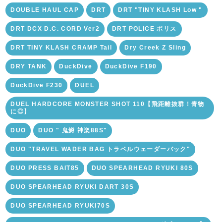
DOUBLE HAUL CAP
DRT
DRT "TINY KLASH Low "
DRT DCX D.C. CORD Ver2
DRT POLICE ポリス
DRT TINY KLASH CRAMP Tail
Dry Creek Z Sling
DRY TANK
DuckDive
DuckDive F190
DuckDive F230
DUEL
DUEL HARDCORE MONSTER SHOT 110【飛距離抜群！青物
に◎】
DUO
DUO " 鬼鱒 神楽88S"
DUO "TRAVEL WADER BAG トラベルウェーダーバック"
DUO PRESS BAIT85
DUO SPEARHEAD RYUKI 80S
DUO SPEARHEAD RYUKI DART 30S
DUO SPEARHEAD RYUKI70S