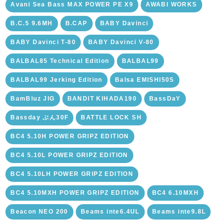
Avani Sea Bass MAX POWER PE X9
AWABI WORKS
B.C.5 9.6MH
B.CAP
BABY Davinci
BABY Davinci T-80
BABY Davinci V-80
BALBAL85 Technical Edition
BALBAL99
BALBAL99 Jerking Edition
Balsa EMISHI50S
BamBluz JIG
BANDIT KIHADA190
BassDaY
Bassday ぶん30F
BATTLE LOCK SH
BC4 5.10H POWER GRIPZ EDITION
BC4 5.10L POWER GRIPZ EDITION
BC4 5.10LH POWER GRIPZ EDITION
BC4 5.10MXH POWER GRIPZ EDITION
BC4 6.10MXH
Beacon NEO 200
Beams inte6.4UL
Beams inte9.8L