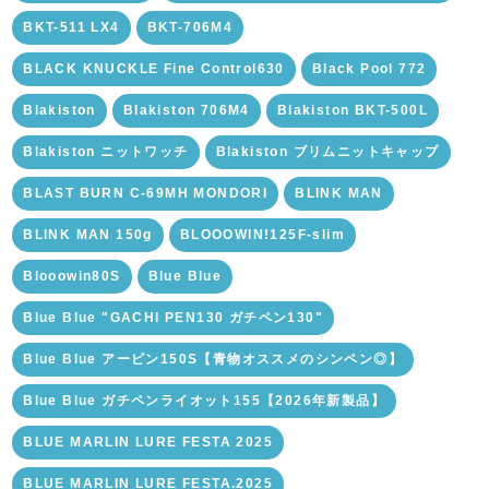
BKT-511 LX4
BKT-706M4
BLACK KNUCKLE Fine Control630
Black Pool 772
Blakiston
Blakiston 706M4
Blakiston BKT-500L
Blakiston ニットワッチ
Blakiston ブリムニットキャップ
BLAST BURN C-69MH MONDORI
BLINK MAN
BLINK MAN 150g
BLOOOWIN!125F-slim
Blooowin80S
Blue Blue
Blue Blue "GACHI PEN130 ガチペン130"
Blue Blue アービン150S【青物オススメのシンペン◎】
Blue Blue ガチペンライオット155【2026年新製品】
BLUE MARLIN LURE FESTA 2025
BLUE MARLIN LURE FESTA.2025