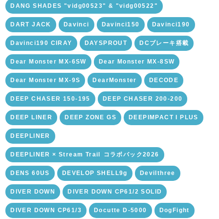
DANG SHADES "vidg00523" & "vidg00522"
DART JACK
Davinci
Davinci150
Davinci190
Davinci190 CIRAY
DAYSPROUT
DCブレーキ搭載
Dear Monster MX-6SW
Dear Monster MX-8SW
Dear Monster MX-9S
DearMonster
DECODE
DEEP CHASER 150-195
DEEP CHASER 200-200
DEEP LINER
DEEP ZONE GS
DEEPIMPACT I PLUS
DEEPLINER
DEEPLINER × Stream Trail ⁡コラボバック2026
DENS 60US
DEVELOP SHELL9g
Devilthree
DIVER DOWN
DIVER DOWN CP61/2 SOLID
DIVER DOWN CP61/3
Docutte D-5000
DogFight