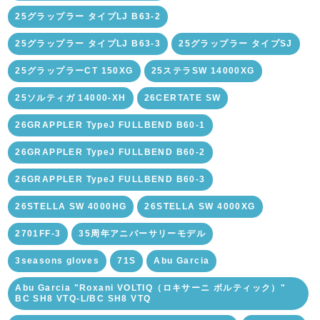
25グラップラー タイプLJ B63-2
25グラップラー タイプLJ B63-3
25グラップラー タイプSJ
25グラップラーCT 150XG
25ステラSW 14000XG
25ソルティガ 14000-XH
26CERTATE SW
26GRAPPLER TypeJ FULLBEND B60-1
26GRAPPLER TypeJ FULLBEND B60-2
26GRAPPLER TypeJ FULLBEND B60-3
26STELLA SW 4000HG
26STELLA SW 4000XG
2701FF-3
35周年アニバーサリーモデル
3seasons gloves
71S
Abu Garcia
Abu Garcia "Roxani VOLTIQ（ロキサーニ ボルティック）"
BC SH8 VTQ-L/BC SH8 VTQ