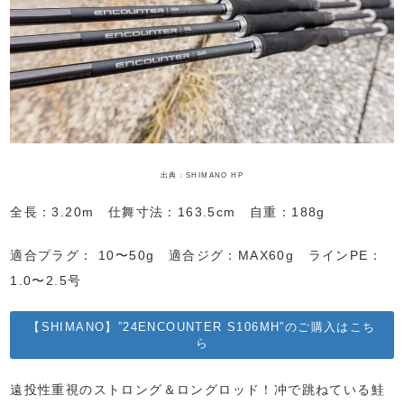
出典：SHIMANO HP
全長：3.20m 仕舞寸法：163.5cm 自重：188g
適合プラグ： 10〜50g 適合ジグ：MAX60g ラインPE：
1.0〜2.5号
【SHIMANO】”24ENCOUNTER S106MH”のご購入はこち
ら
遠投性重視のストロング＆ロングロッド！冲で跳ねている鮭