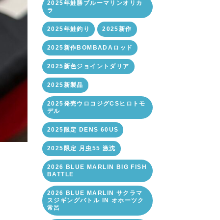
2025年鮭勝ブルーマリンオリカ
ラ
2025年鮭釣り
2025新作
2025新作BOMBADAロッド
2025新色ジョイントダリア
2025新製品
2025発売ウロコジグCSヒロトモ
デル
2025限定 DENS 60US
2025限定 月虫55 激沈
2026 BLUE MARLIN BIG FISH
BATTLE
2026 BLUE MARLIN サクラマ
スジギングバトル IN オホーツク
常呂