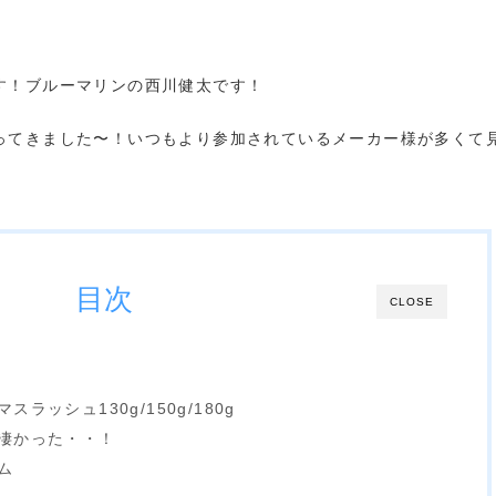
す！ブルーマリンの西川健太です！
ってきました〜！いつもより参加されているメーカー様が多くて
目次
CLOSE
！
ラッシュ130g/150g/180g
凄かった・・！
ム