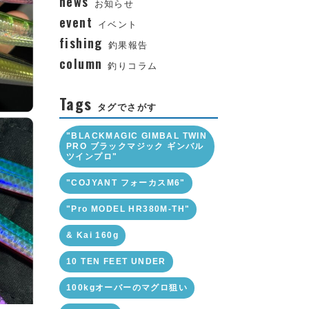
news
お知らせ
event
イベント
fishing
釣果報告
column
釣りコラム
Tags
タグでさがす
"BLACKMAGIC GIMBAL TWIN
PRO ブラックマジック ギンバル
ツインプロ"
"COJYANT フォーカスM6"
"Pro MODEL HR380M-TH"
& Kai 160g
10 TEN FEET UNDER
100kgオーバーのマグロ狙い