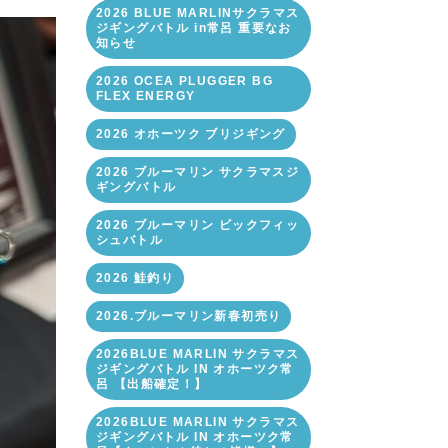
2026 BLUE MARLINサクラマス
ジギングバトル in常呂 重要なお
知らせ
2026 OCEA PLUGGER BG
FLEX ENERGY
2026 オホーツク ブリジギング
2026 ブルーマリン サクラマスジ
ギングバトル
2026 ブルーマリン ビックフィッ
シュバトル
2026 鮭釣り
2026.ブルーマリン新春初売り
2026BLUE MARLIN サクラマス
ジギングバトル IN オホーツク常
呂 【出船確定！】
2026BLUE MARLIN サクラマス
ジギングバトル IN オホーツク常