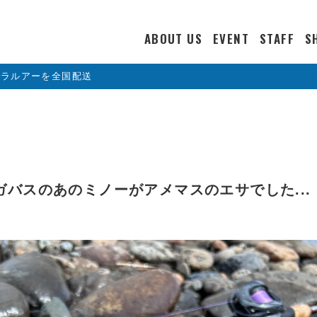
ABOUT US
EVENT
STAFF
S
カラルアーを全国配送
i】メガバスのあのミノーがアメマスのエサでした...