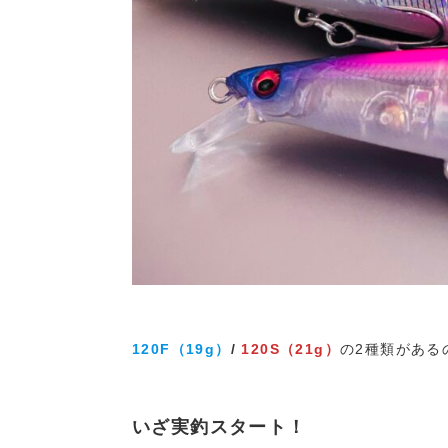
120F（19g）
/
120S（21g）
の2種類がある
いざ実釣スタート！