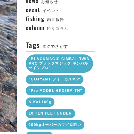
news
お知らせ
event
イベント
fishing
釣果報告
column
釣りコラム
Tags
タグでさがす
"BLACKMAGIC GIMBAL TWIN
PRO ブラックマジック ギンバル
ツインプロ"
"COJYANT フォーカスM6"
"Pro MODEL HR380M-TH"
& Kai 160g
10 TEN FEET UNDER
100kgオーバーのマグロ狙い