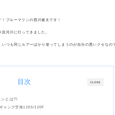
す！ブルーマリンの西川健太です！
本流河川に行ってきました。
..いつも同じルアーばかり使ってしまうのが自分の悪いクセなの
目次
CLOSE
ンとは?!
ンギャング空海120S/120F