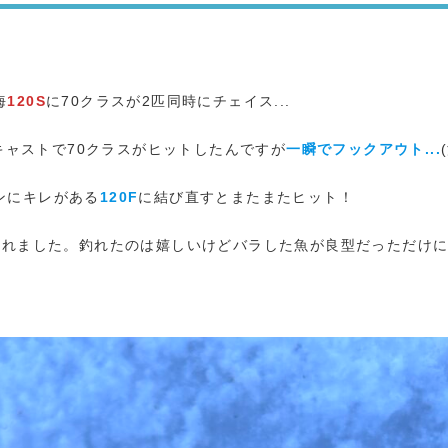
海
120S
に70クラスが2匹同時にチェイス...
のキャストで70クラスがヒットしたんですが
一瞬でフックアウト...
ンにキレがある
120F
に結び直すとまたまたヒット！
くれました。釣れたのは嬉しいけどバラした魚が良型だっただけ