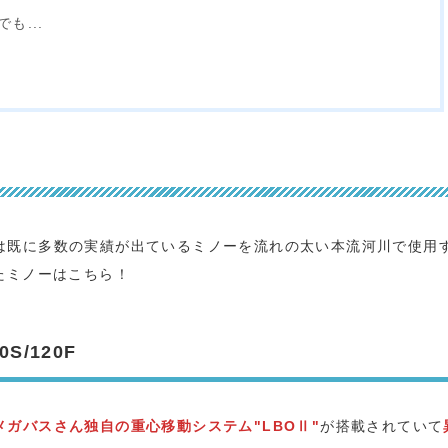
も...
は既に多数の実績が出ているミノーを流れの太い本流河川で使用
たミノーはこちら！
S/120F
メガバスさん独自の重心移動システム"LBOⅡ"
が搭載されていて