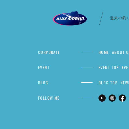
道東の釣
CORPORATE
HOME
ABOUT U
EVENT
EVENT TOP
EVE
BLOG
BLOG TOP
NEW
FOLLOW ME