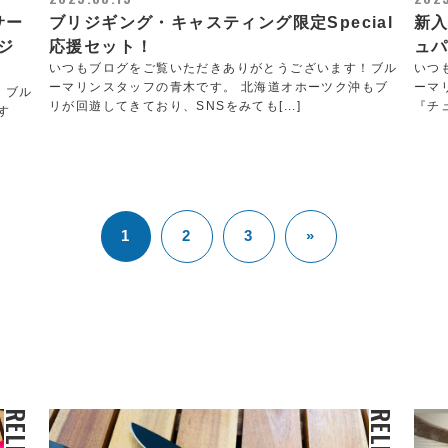
サー
ブリジギング・キャスティング限定Special
新入
イジ
応援セット！
ュパ
いつもブログをご覧いただきありがとうございます！ブル
いつ
ーマリンスタッフの青木です。 北海道オホーツク沖もブ
ーマ
！ブル
リが回遊してきており、SNSをみても[...]
『チュ
す
1
2
3
»