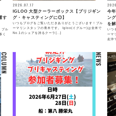
2026.07.17
202
IGLOO 大型クーラーボックス【ブリジギン
今
躍す
グ・キャスティングに◎】
ン
いつもブログをご覧いただきありがとうございます！ブル
を
ーマリンスタッフの青木です。 Igloo(イグルー)は全米で
！ブル
いつ
No.1のシェアを誇るクーラ[...]
多く
ーマ
走沖
COLUMN
NEWS