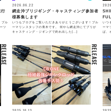
2026.06.22
2026
速行
網走沖ブリジギング・キャスティング参加者
SHI
様募集します
FU
！ブル
いつもブログをご覧いただきありがとうございます！ブル
いつ
ホーツ
ーマリンスタッフの青木です。 何やら網走沖にてブリが
ーマ
キャスティング・ジギングで釣れ出した[...]
ば、オ
RELEASE
RELEASE
2025.10.13
2025