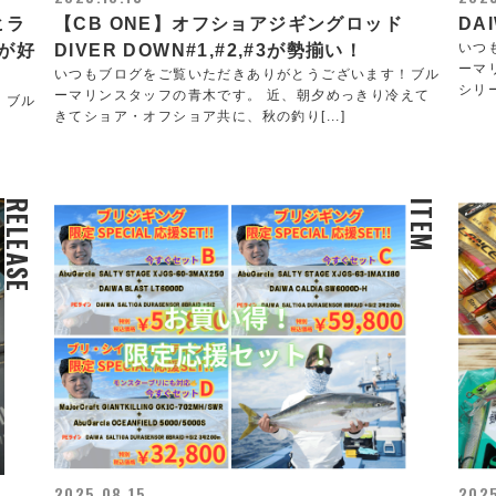
、ヒラ
【CB ONE】オフショアジギングロッド
DA
いつ
が好
DIVER DOWN#1,#2,#3が勢揃い！
ーマリ
いつもブログをご覧いただきありがとうございます！ブル
シリー
ーマリンスタッフの青木です。 近、朝夕めっきり冷えて
！ブル
きてショア・オフショア共に、秋の釣り[...]
RELEASE
ITEM
2025.08.15
2025