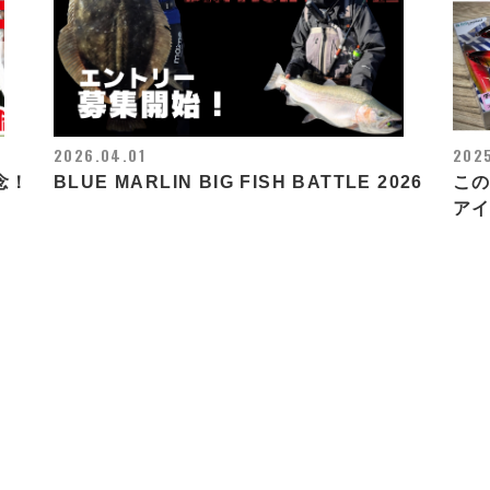
2026.04.01
2025
念！
BLUE MARLIN BIG FISH BATTLE 2026
こ
ア