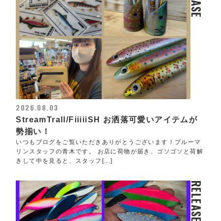
2026.08.03
StreamTrall/FiiiiiSH お洒落可愛いアイテムが
勢揃い！
いつもブログをご覧いただきありがとうございます！ブルーマ
リンスタッフの青木です。 お店に荷物が届き、ゴソゴソと荷解
きして中を見ると、スタッフ[...]
RELEASE