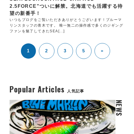
2.5FORCE"ついに解禁。北海道でも活躍する待
望の新番手！
いつもブログをご覧いただきありがとうございます！ブルーマ
リンスタッフの青木です。 唯一無二の操作感で多くのジギング
ファンを魅了してきたSEA[...]
1
2
3
5
»
Popular Articles
人気記事
NEWS