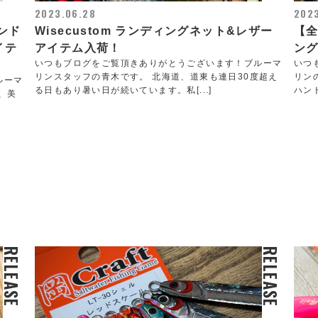
2023.06.28
202
ハンド
Wisecustom ランディングネット&レザー
【全
イテ
アイテム入荷！
ング
いつもブログをご覧頂きありがとうございます！ブルーマ
いつ
リンスタッフの青木です。 北海道、道東も連日30度超え
リン
ルーマ
る日もあり暑い日が続いています。私[...]
ハンド
、美
RELEASE
RELEASE