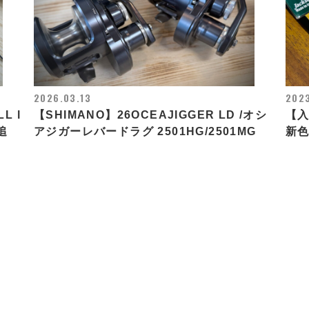
2026.03.13
202
L l
【SHIMANO】26OCEAJIGGER LD /オシ
【入
追
アジガーレバードラグ 2501HG/2501MG
新