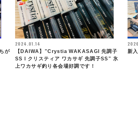
2024.01.14
2026
ちが
【DAIWA】”Crystia WAKASAGI 先調子
新
SS l クリスティア ワカサギ 先調子SS” 氷
上ワカサギ釣り各会場好調です！