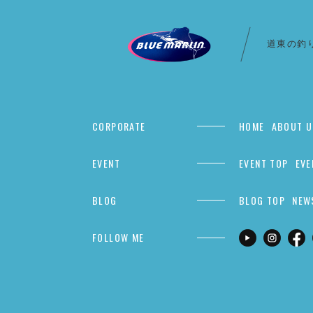
道東の釣
CORPORATE
HOME
ABOUT U
EVENT
EVENT TOP
EVE
BLOG
BLOG TOP
NEW
FOLLOW ME