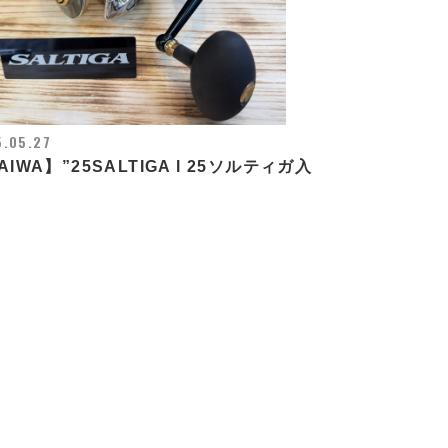
.05.27
AIWA】”25SALTIGA l 25ソルティガ入
！