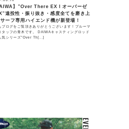
AIWA】”Over There EX l オーバーゼ
X”遠投性・振り抜き・感度全てを磨き上
たサーフ専用ハイエンド機が新登場！
もブログをご覧頂きありがとうございます！ブルーマ
スタッフの青木です。 DAIWAキャスティングロッド
気シリーズ”Over Th[...]
EVENT