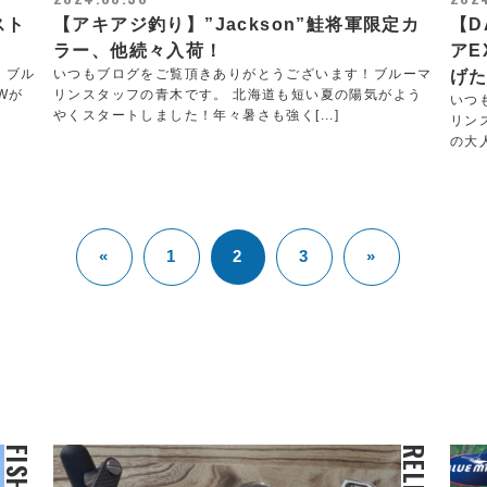
4スト
【アキアジ釣り】”Jackson”鮭将軍限定カ
【D
ラー、他続々入荷！
アE
！ブル
いつもブログをご覧頂きありがとうございます！ブルーマ
げ
Wが
リンスタッフの青木です。 北海道も短い夏の陽気がよう
いつ
やくスタートしました！年々暑さも強く[...]
リン
の大人
«
1
2
3
»