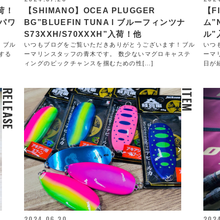
入荷！
【SHIMANO】OCEA PLUGGER
【F
パワ
BG”BLUEFIN TUNA l ブルーフィンツナ
ム”
S73XXH/S70XXXH”入荷！他
ル”
！ブル
いつもブログをご覧いただきありがとうございます！ブル
いつ
する
ーマリンスタッフの青木です。 数少ないマグロキャステ
ーマ
ィングのビックチャンスを掴むための性[...]
日が
RELEASE
ITEM
2024.06.30
2024