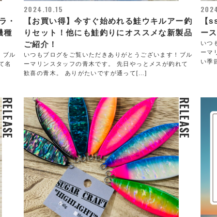
2024.10.15
2024
クラ・
【お買い得】今すぐ始めれる鮭ウキルアー釣
【s
機種
りセット！他にも鮭釣りにオススメな新製品
ース
いつ
ご紹介！
ーマ
！ブル
いつもブログをご覧いただきありがとうございます！ブル
い季
て名
ーマリンスタッフの青木です。 先日やっとメスが釣れて
歓喜の青木。 ありがたいですが通って[...]
RELEASE
RELEASE