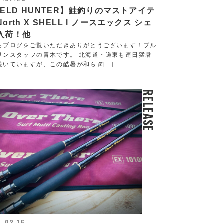
IELD HUNTER】鮭釣りのマストアイテ
North X SHELL l ノースエックス シェ
入荷！他
もブログをご覧いただきありがとうございます！ブル
リンスタッフの青木です。 北海道・道東も連日猛暑
続いていますが、この酷暑が和らぎ[...]
RELEASE
.03.16