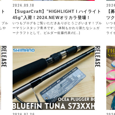
2024.09.18
202
ット
【SugarCraft】”HIGHLIGHT l ハイライト
【
45g”入荷！2024.NEWオリカラ登場！
ツ
！ブル
いつもブログをご覧いただきありがとうございます！ブル
いつ
しや
ーマリンスタッフ青木です。 体制もかわり新たなシュガ
ーマ
ークラフトとして、ビルダー佐藤代表の[...]
ライ
RELEASE
RELEASE
2024.07.26
202