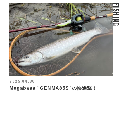
FISHING
2025.04.30
Megabass “GENMA85S”の快進撃！