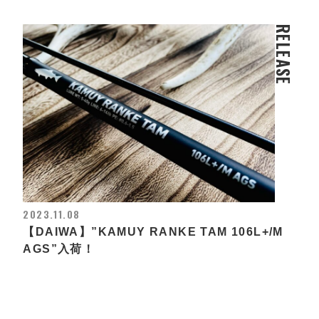
RELEASE
2023.11.08
【DAIWA】”KAMUY RANKE TAM 106L+/M
AGS”入荷！