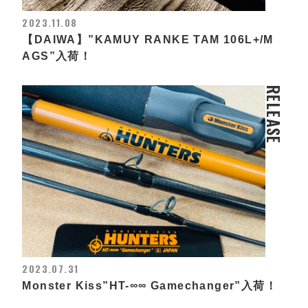
2023.11.08
【DAIWA】”KAMUY RANKE TAM 106L+/M
AGS”入荷！
RELEASE
2023.07.31
Monster Kiss”HT-∞∞ Gamechanger”入荷！