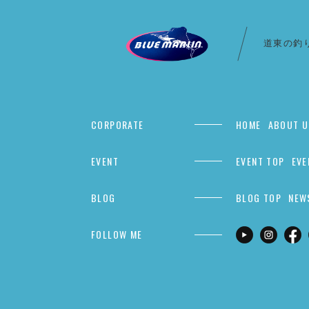
道東の釣
CORPORATE
HOME
ABOUT U
EVENT
EVENT TOP
EVE
BLOG
BLOG TOP
NEW
FOLLOW ME