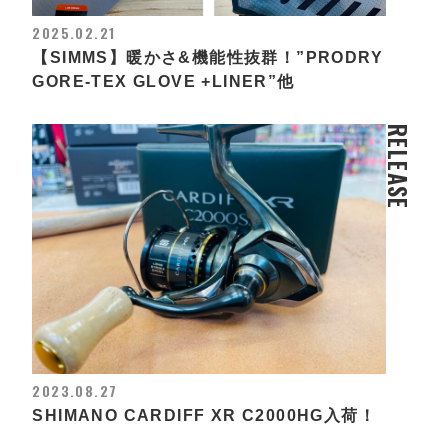
2025.02.21
【SIMMS】暖かさ&機能性抜群！”PRODRY
GORE-TEX GLOVE +LINER”他
RELEASE
2023.08.27
SHIMANO CARDIFF XR C2000HG入荷！