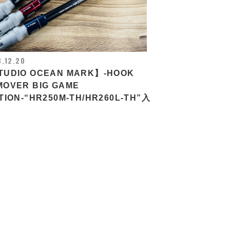
.12.20
TUDIO OCEAN MARK】-HOOK
MOVER BIG GAME
TION-“HR250M-TH/HR260L-TH”入
！