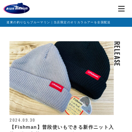
道東の釣りならブルーマリン｜当店限定のオリカラルアーを全国配送
RELEASE
2024.09.30
【Fishman】普段使いもできる新作ニット入