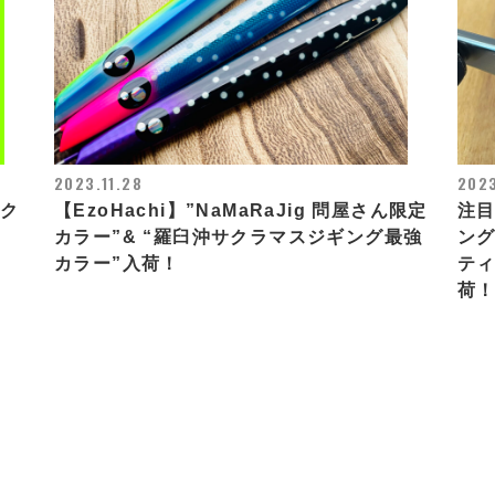
2023.11.28
202
ック
【EzoHachi】”NaMaRaJig 問屋さん限定
注
カラー”& “羅臼沖サクラマスジギング最強
ン
カラー”入荷！
ティ
荷