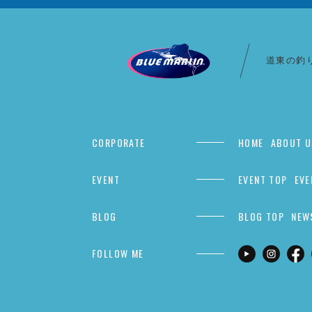
道東の釣
CORPORATE
HOME
ABOUT U
EVENT
EVENT TOP
EVE
BLOG
BLOG TOP
NEW
FOLLOW ME