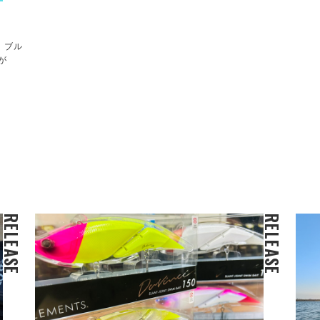
！ブル
が
RELEASE
RELEASE