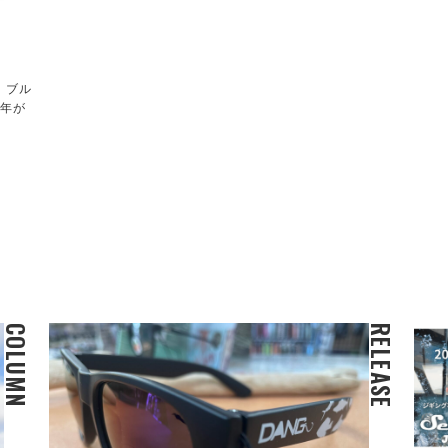
！ブル
４年が
COLUMN
RELEASE