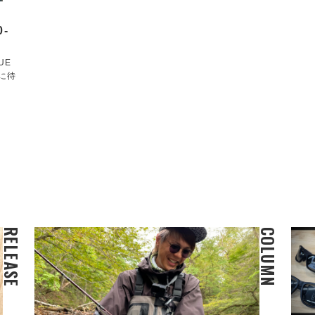
0-
UE
Wに待
RELEASE
COLUMN