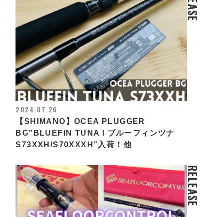
RELEASE
2024.07.26
【SHIMANO】OCEA PLUGGER
BG”BLUEFIN TUNA l ブルーフィンツナ
S73XXH/S70XXXH”入荷！他
RELEASE