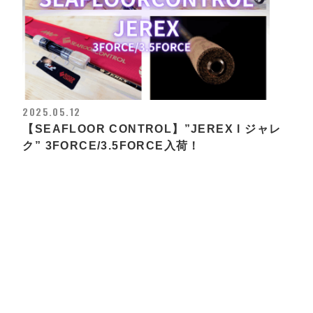
2025.05.12
【SEAFLOOR CONTROL】”JEREX l ジャレ
ク” 3FORCE/3.5FORCE入荷！