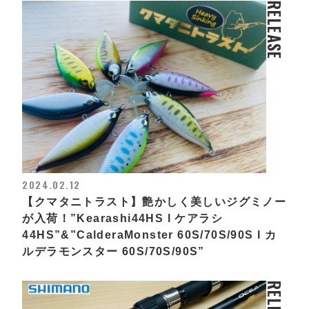
RELEASE
2024.02.12
【クマタニトラスト】艶かしく美しいジグミノー
が入荷！”Kearashi44HS l ケアラシ
44HS”&”CalderaMonster 60S/70S/90S l カ
ルデラモンスター 60S/70S/90S”