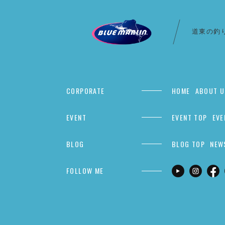
道東の釣
CORPORATE
HOME
ABOUT U
EVENT
EVENT TOP
EVE
BLOG
BLOG TOP
NEW
FOLLOW ME