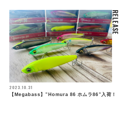
RELEASE
2023.10.31
【Megabass】”Homura 86 ホムラ86”入荷！