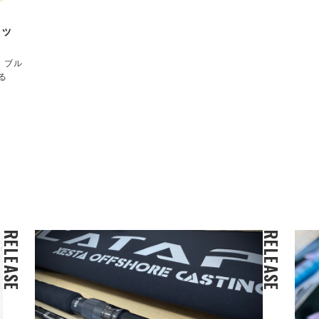
ネッ
！ブル
る
RELEASE
RELEASE